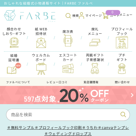
おしゃれな結婚式小物通販サイト｜FARBE ファルベ
0
検索
マイページ
カート
顔合わせ
紙 WEB
席礼
プロフィール
席次表
しおり･ギフト
招待状
メニュー
ブック
/
/
/
/
ウェルカム
エスコート
両親ギフト
プチ
結婚
ボード
カード
子育感謝状
ギフト
証明書
/
/
/
/
ファルべについて
レビュー口コミ
実店舗情報
問い合わせ
＃無料サンプル
＃プロフィールブック印刷
＃うちわ
＃canvaテンプレ
＃ウェディングドロップス