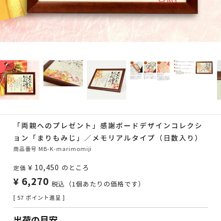
「両親へのプレゼント」感謝ボードデザインコレクシ
ョン「まりもみじ」／メモリアルタイプ（日数入り）
商品番号
MB-K-marimomiji
¥
10,450
のところ
定価
¥
6,270
税込
（1個あたりの価格です）
[
57
ポイント進呈 ]
出荷の目安