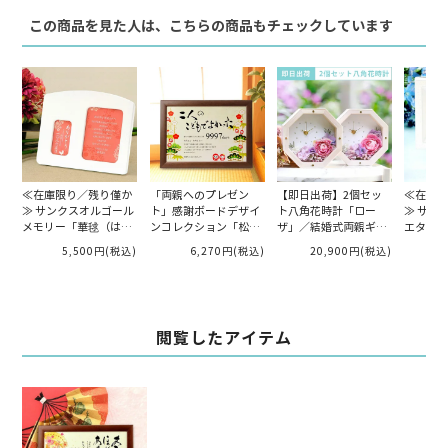
この商品を見た人は、こちらの商品もチェックしています
≪在庫限り／残り僅か
「両親へのプレゼン
【即日出荷】2個セッ
≪在庫限
≫ サンクスオルゴール
ト」感謝ボードデザイ
ト八角花時計「ロー
≫ サン
メモリー「華毬（はな
ンコレクション「松だ
ザ」／結婚式両親ギフ
エタニテ
まり）」（フォトフレ
るま」／メモリアルタ
ト
ラ」（フ
5,500円
(税込)
6,270円
(税込)
20,900円
(税込)
ーム）／両親へのプレ
イプ（日数入り）
ム）／両
ゼント
ント
閲覧したアイテム