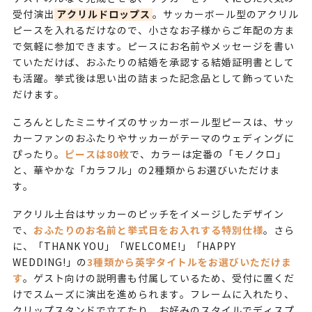
アクリルドロップス
受付演出
。サッカーボール型のアクリル
ピースを入れるだけなので、小さなお子様からご年配の方ま
で気軽に参加できます。ピースにお名前やメッセージを書い
ていただけば、おふたりの結婚を承認する結婚証明書として
も活躍。挙式後は思い出の詰まった記念品として飾っていた
だけます。
ころんとしたミニサイズのサッカーボール型ピースは、サッ
カーファンのおふたりやサッカーがテーマのウェディングに
ピースは80枚
ぴったり。
で、カラーは定番の「モノクロ」
と、華やかな「カラフル」の2種類からお選びいただけま
す。
アクリル土台はサッカーのピッチをイメージしたデザイン
おふたりのお名前と挙式日をお入れする特別仕様
で、
。さら
に、「THANK YOU」「WELCOME!」「HAPPY
3種類から英字タイトルをお選びいただけま
WEDDING!」の
す
。ゲスト向けの説明書も付属しているため、受付に置くだ
けでスムーズに演出を進められます。フレームに入れたり、
クリップスタンドで立てたり、お好みのスタイルでディスプ