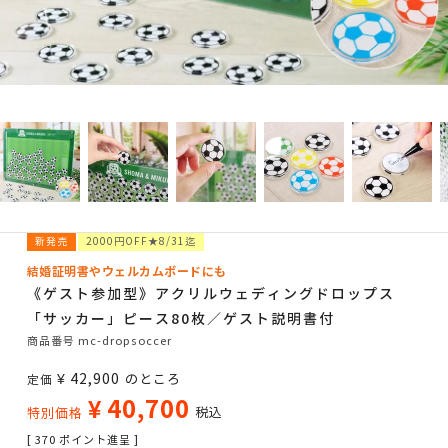
新発売
2000円OFF★8/31迄
結婚証明書やウェルカムボードにも
《ゲスト参加型》アクリルウェディングドロップス
「サッカー」ピース80枚／ゲスト説明書付
商品番号
mc-dropsoccer
¥
42,900
のところ
定価
¥
40,700
税込
特別価格
[
370
ポイント進呈 ]