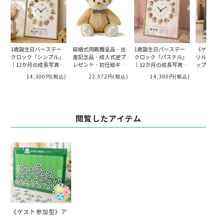
1歳誕生日バースデー
結婚式両親贈呈品・出
1歳誕生日バースデー
《ゲスト
クロック「シンプル」
産記念品・成人式逆プ
クロック「パステル」
リルウェ
｜12か月の成長写真で
レゼント・初任給ギフ
｜12か月の成長写真で
ップス「
作る記念時計
ト・体重ベア・ウェイ
作る記念時計
80枚／
14,300円
(税込)
22,572円
(税込)
14,300円
(税込)
4
トベア「キャメリーマ
リアージュ 男の子」 両
親へのプレゼント
閲覧したアイテム
《ゲスト参加型》ア