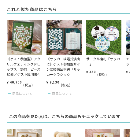
これと似た商品はこちら
《ゲスト参加型》アク
《サッカー結婚式演出
サークル席札「サッカ
エスコ
リルウェディングドロ
に》ゲスト参加型サイ
ー」
ッカー
ップス「野球」ピース
ン式結婚証明書「サッ
¥
330
¥
495
80枚／ゲスト説明書付
カークラシック」
税込
¥
40,700
¥
9,130
税込
税込
商品について
商品について
この商品を見た人は、こちらの商品もチェックしています