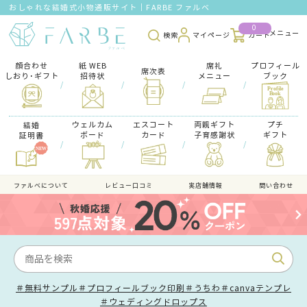
おしゃれな結婚式小物通販サイト｜FARBE ファルベ
0
検索
マイページ
カート
顔合わせ
紙 WEB
席礼
プロフィール
席次表
しおり･ギフト
招待状
メニュー
ブック
/
/
/
/
ウェルカム
エスコート
両親ギフト
プチ
結婚
ボード
カード
子育感謝状
ギフト
証明書
/
/
/
/
ファルべについて
レビュー口コミ
実店舗情報
問い合わせ
＃無料サンプル
＃プロフィールブック印刷
＃うちわ
＃canvaテンプレ
＃ウェディングドロップス