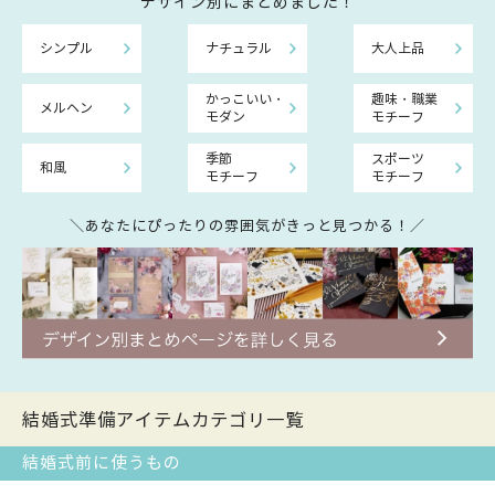
デザイン別にまとめました！
シンプル
ナチュラル
大人上品
かっこいい・
趣味・職業
メルヘン
モダン
モチーフ
季節
スポーツ
和風
モチーフ
モチーフ
＼あなたにぴったりの雰囲気がきっと見つかる！／
結婚式準備アイテムカテゴリ一覧
結婚式前に使うもの