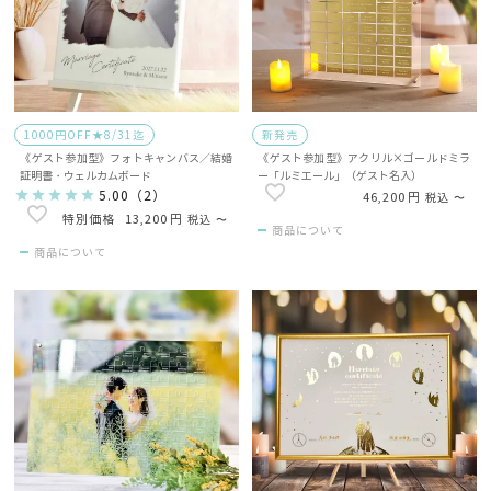
1000円OFF★8/31迄
新発売
《ゲスト参加型》フォトキャンバス／結婚
《ゲスト参加型》アクリル×ゴールドミラ
証明書・ウェルカムボード
ー「ルミエール」（ゲスト名入）
5.00
（
2
）
46,200
税込
〜
13,200
税込
〜
商品について
商品について