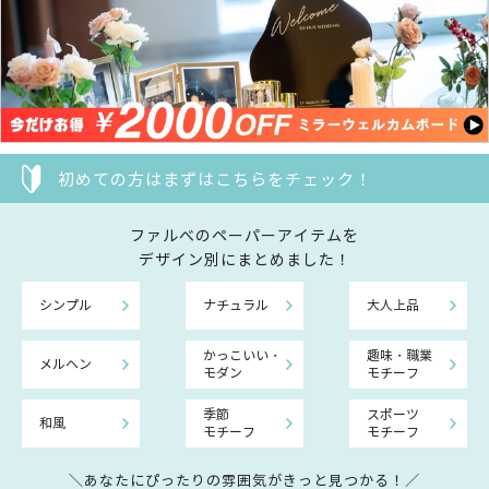
初めての方はまずはこちらをチェック！
ファルべのペーパーアイテムを
デザイン別にまとめました！
シンプル
ナチュラル
大人上品
かっこいい・
趣味・職業
メルヘン
モダン
モチーフ
季節
スポーツ
和風
モチーフ
モチーフ
＼あなたにぴったりの雰囲気がきっと見つかる！／