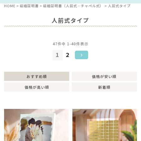
HOME
結婚証明書
結婚証明書（人前式・チャペル式）
人前式タイプ
人前式タイプ
47
件中
1
-
40
件表示
1
2
おすすめ順
価格が安い順
価格が高い順
新着順