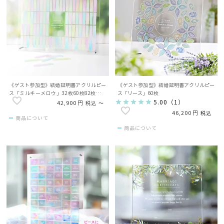
《ゲスト参加型》結婚証明書アクリルピー
《ゲスト参加型》結婚証明書アクリルピー
ス「ミルキーメロウ」32枚60枚82枚タイ
ス「リース」60枚
プ有（ゲスト名入）
5.00
（
1
）
42,900
税込
〜
46,200
税込
商品について
商品について