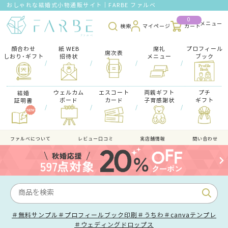
おしゃれな結婚式小物通販サイト｜FARBE ファルベ
0
検索
マイページ
カート
顔合わせ
紙 WEB
席礼
プロフィール
席次表
しおり･ギフト
招待状
メニュー
ブック
/
/
/
/
ウェルカム
エスコート
両親ギフト
プチ
結婚
ボード
カード
子育感謝状
ギフト
証明書
/
/
/
/
ファルべについて
レビュー口コミ
実店舗情報
問い合わせ
＃無料サンプル
＃プロフィールブック印刷
＃うちわ
＃canvaテンプレ
＃ウェディングドロップス