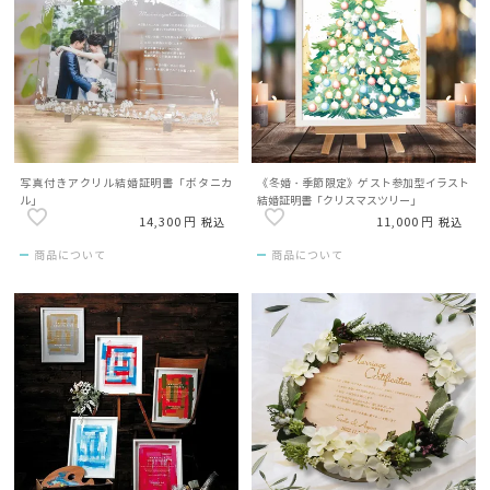
写真付きアクリル結婚証明書「ボタニカ
《冬婚・季節限定》ゲスト参加型イラスト
ル」
結婚証明書「クリスマスツリー」
14,300
11,000
税込
税込
商品について
商品について