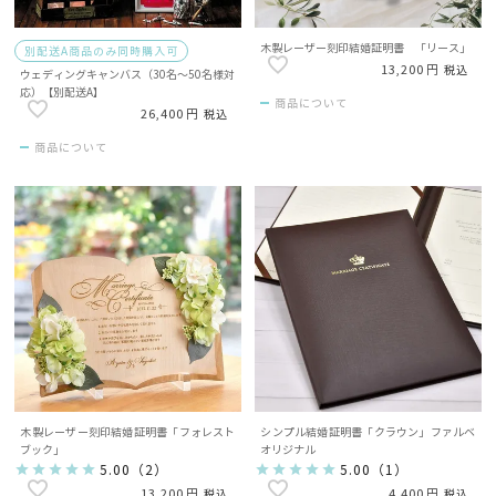
木製レーザー刻印結婚証明書 「リース」
別配送A商品のみ同時購入可
13,200
税込
ウェディングキャンバス（30名～50名様対
応）【別配送A】
商品について
26,400
税込
商品について
木製レーザー刻印結婚証明書「フォレスト
シンプル結婚証明書「クラウン」ファルベ
ブック」
オリジナル
5.00
（
2
）
5.00
（
1
）
13,200
4,400
税込
税込