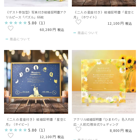
《ゲスト参加型》写真付き結婚証明書アク
《二人の星座付き》結婚証明書「星空と
リルピース「パズル」66枚
月」（ホワイト)
5.00
（
1
）
12,100
税込
60,280
税込
商品について
商品について
《二人の星座付き》結婚証明書「星空と
アクリル結婚証明書「ひまわり」 名入れ対
月」（ネイビー)
応・人前式/教会式ウェディング
5.00
（
1
）
8,800
税込
12,100
税込