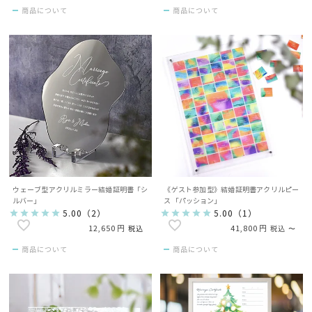
商品について
商品について
ウェーブ型アクリルミラー結婚証明書「シ
《ゲスト参加型》結婚証明書アクリルピー
ルバー」
ス 「パッション」
5.00
（
2
）
5.00
（
1
）
12,650
41,800
税込
税込
〜
商品について
商品について