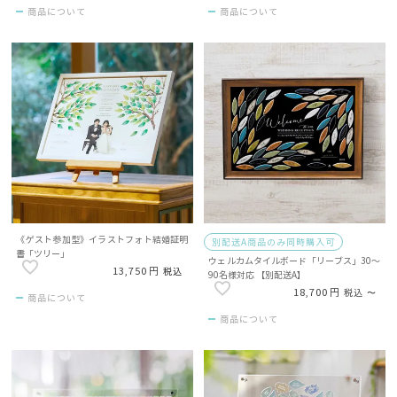
商品について
商品について
《ゲスト参加型》イラストフォト結婚証明
別配送A商品のみ同時購入可
書「ツリー」
ウェルカムタイルボード「リーブス」30～
13,750
税込
90名様対応 【別配送A】
18,700
税込
〜
商品について
商品について