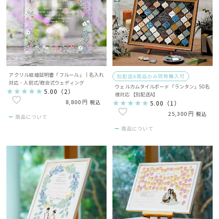
アクリル結婚証明書「フルール」｜名入れ
別配送A商品のみ同時購入可
対応・人前式/教会式ウェディング
ウェルカムタイルボード「ランタン」50名
5.00
（
2
）
様対応 【別配送A】
8,800
税込
5.00
（
1
）
25,300
税込
商品について
商品について