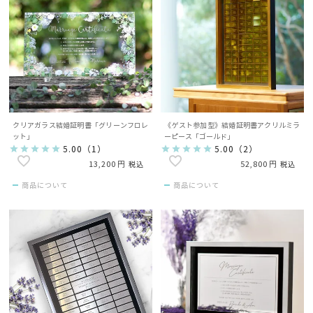
クリアガラス結婚証明書「グリーンフロレ
《ゲスト参加型》結婚証明書アクリルミラ
ット」
ーピース「ゴールド」
5.00
（
1
）
5.00
（
2
）
13,200
52,800
税込
税込
商品について
商品について