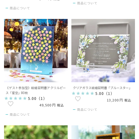
商品について
商品について
《ゲスト参加型》結婚証明書アクリルピー
クリアガラス結婚証明書「ブルースター」
ス「星空」80枚
5.00
（
1
）
5.00
（
1
）
13,200
税込
49,500
税込
商品について
商品について