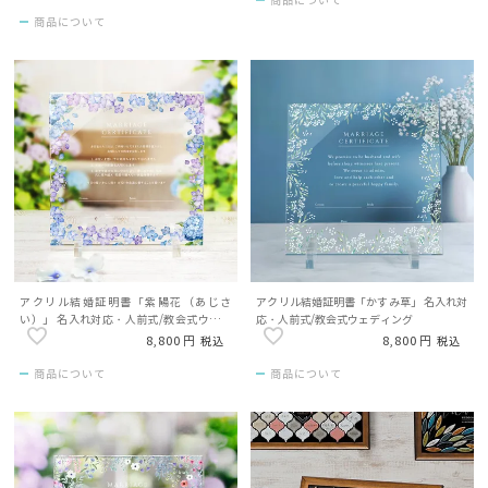
商品について
商品について
アクリル結婚証明書「紫陽花（あじさ
アクリル結婚証明書「かすみ草」 名入れ対
い）」 名入れ対応・人前式/教会式ウェデ
応・人前式/教会式ウェディング
ィング
8,800
8,800
税込
税込
商品について
商品について