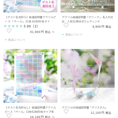
《ゲスト名刻印入》結婚証明書アクリルピ
アクリル結婚証明書「グリーナ」 名入れ対
ース「ペール」32枚62枚80枚タイプ有
応・人前式/教会式ウェディング
（ゲスト名入）
5.00
（
2
）
8,800
税込
41,800
税込
〜
商品について
商品について
《ゲスト名刻印なし》結婚証明書アクリル
アクリルUV結婚証明書「クリスタル」
ピース「ペール」32枚62枚80枚タイプ有
12,100
税込
34,100
税込
〜