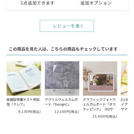
1点追加できます
追加オプション
レビューを書く
この商品を見た人は、こちらの商品もチェックしています
結婚証明書ゲスト参加
アクリルウェルカムボ
グラフィックフォトウ
[ひまわ
型「クレア」
ード「DesignC」
ェルカムボード「ダス
イプ芳名
ティピンク」（A3サイ
サマー」
9,130円
(税込)
12,100円
(税込)
ズ）
15,400円
(税込)