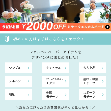
初めての方はまずはこちらをチェック！
ファルべのペーパーアイテムを
デザイン別にまとめました！
シンプル
ナチュラル
大人上品
かっこいい・
趣味・職業
メルヘン
モダン
モチーフ
季節
スポーツ
和風
モチーフ
モチーフ
＼あなたにぴったりの雰囲気がきっと見つかる！／