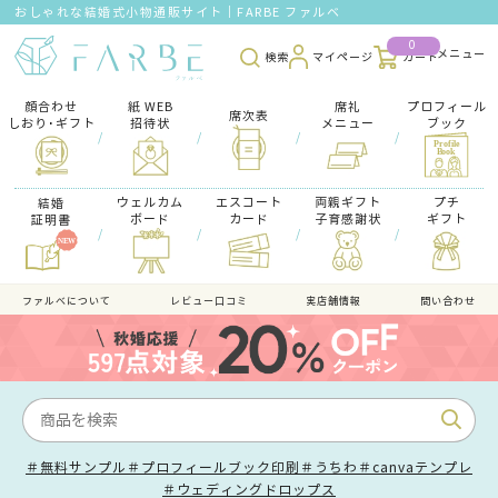
おしゃれな結婚式小物通販サイト｜FARBE ファルベ
0
検索
マイページ
カート
顔合わせ
紙 WEB
席礼
プロフィール
席次表
しおり･ギフト
招待状
メニュー
ブック
/
/
/
/
ウェルカム
エスコート
両親ギフト
プチ
結婚
ボード
カード
子育感謝状
ギフト
証明書
/
/
/
/
ファルべについて
レビュー口コミ
実店舗情報
問い合わせ
＃無料サンプル
＃プロフィールブック印刷
＃うちわ
＃canvaテンプレ
＃ウェディングドロップス