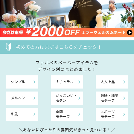
初めての方はまずはこちらをチェック！
ファルべのペーパーアイテムを
デザイン別にまとめました！
シンプル
ナチュラル
大人上品
かっこいい・
趣味・職業
メルヘン
モダン
モチーフ
季節
スポーツ
和風
モチーフ
モチーフ
＼あなたにぴったりの雰囲気がきっと見つかる！／