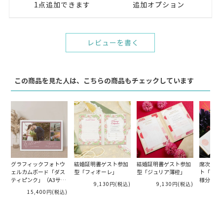
1点追加できます
追加オプション
レビューを書く
この商品を見た人は、こちらの商品もチェックしています
グラフィックフォトウ
結婚証明書ゲスト参加
結婚証明書ゲスト参加
席次表D
ェルカムボード「ダス
型「フィオーレ」
型「ジュリア薄橙」
ト「ジュ
ティピンク」（A3サイ
様分）
9,130円
(税込)
9,130円
(税込)
ズ）
15,400円
(税込)