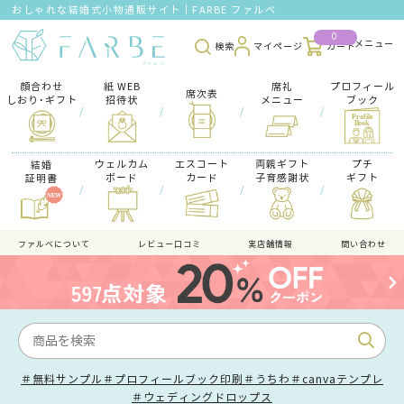
おしゃれな結婚式小物通販サイト｜FARBE ファルベ
0
検索
マイページ
カート
顔合わせ
紙 WEB
席礼
プロフィール
席次表
しおり･ギフト
招待状
メニュー
ブック
/
/
/
/
ウェルカム
エスコート
両親ギフト
プチ
結婚
ボード
カード
子育感謝状
ギフト
証明書
/
/
/
/
ファルべについて
レビュー口コミ
実店舗情報
問い合わせ
＃無料サンプル
＃プロフィールブック印刷
＃うちわ
＃canvaテンプレ
＃ウェディングドロップス