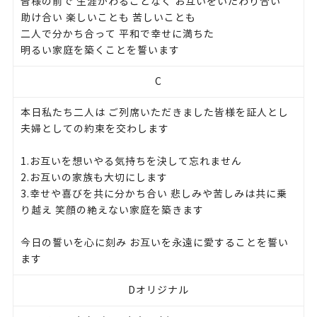
皆様の前で 生涯かわることなく お互いをいたわり合い
助け合い 楽しいことも 苦しいことも
二人で分かち合って 平和で幸せに満ちた
明るい家庭を築くことを誓います
C
本日私たち二人は ご列席いただきました皆様を証人とし
夫婦としての約束を交わします
1.お互いを想いやる気持ちを決して忘れません
2.お互いの家族も大切にします
3.幸せや喜びを共に分かち合い 悲しみや苦しみは共に乗
り越え 笑顔の絶えない家庭を築きます
今日の誓いを心に刻み お互いを永遠に愛することを誓い
ます
Dオリジナル