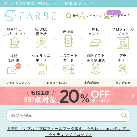
おしゃれな結婚式小物通販サイト｜FARBE ファルベ
0
検索
マイページ
カート
顔合わせ
紙 WEB
席礼
プロフィール
席次表
しおり･ギフト
招待状
メニュー
ブック
/
/
/
/
ウェルカム
エスコート
両親ギフト
プチ
結婚
ボード
カード
子育感謝状
ギフト
証明書
/
/
/
/
ファルべについて
レビュー口コミ
実店舗情報
問い合わせ
＃無料サンプル
＃プロフィールブック印刷
＃うちわ
＃canvaテンプレ
＃ウェディングドロップス