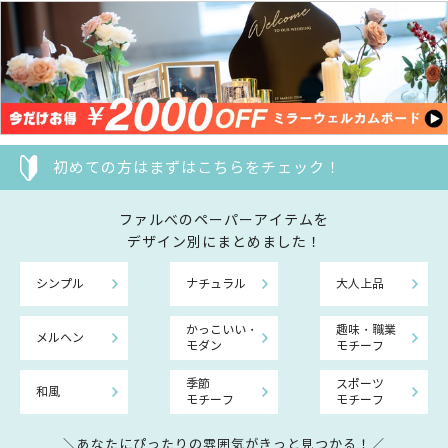
初めての方はまずはこちらをチェック！
ファルべのペーパーアイテムを
デザイン別にまとめました！
シンプル
ナチュラル
大人上品
かっこいい・
趣味・職業
メルヘン
モダン
モチーフ
季節
スポーツ
和風
モチーフ
モチーフ
＼あなたにぴったりの雰囲気がきっと見つかる！／