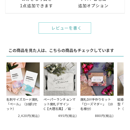
1点追加できます
追加オプション
レビューを書く
この商品を見た人は、こちらの商品もチェックしています
名刺サイズカード席札
ペーパーランチョンマ
席札DIY手作りセット
結婚証明
「ペール」（10部1セ
ット席札デザイン
「ローズマダー」（10
型「にく
ット）
C【大理石風】／結婚
名様分）
ト（猫）
式
2,420円
(税込)
495円
(税込)
880円
(税込)