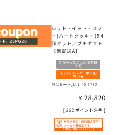
レット・イット・スノ
ー(ハートクッキー)54
個セット／プチギフト
【別配送A】
別配送A商品のみ同時購
入可
★20％OFFクーポン配
布中★
商品番号
kgk17-40-1792
¥
28,820
[
262
ポイント進呈 ]