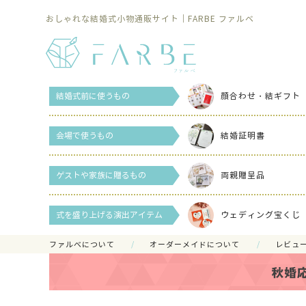
おしゃれな結婚式小物通販サイト｜FARBE ファルベ
結婚式前に使うもの
顔合わせ・結ギフト
会場で使うもの
結婚証明書
ゲストや家族に贈るもの
両親贈呈品
式を盛り上げる演出アイテム
ウェディング宝くじ
ファルべについて
オーダーメイドについて
レビュ