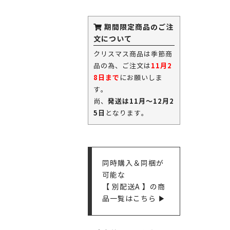
期間限定商品のご注
文について
クリスマス商品は季節商
11月2
品の為、ご注文は
8日まで
にお願いしま
す。
発送は11月～12月2
尚、
5日
となります。
同時購入＆同梱が
可能な
【 別配送A 】の商
品一覧はこちら ▶