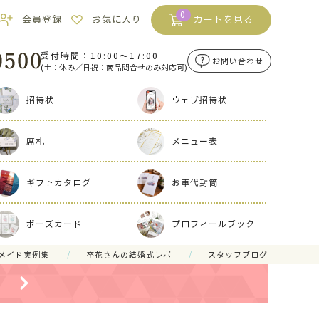
0
会員登録
お気に入り
カートを見る
受付時間：10:00〜17:00
お問い合わせ
(土：休み／日祝：商品問合せのみ対応可)
招待状
ウェブ招待状
席札
メニュー表
ギフトカタログ
お車代封筒
ポーズカード
プロフィールブック
メイド実例集
卒花さんの結婚式レポ
スタッフブログ