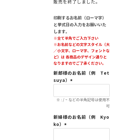
販売を終了しました。
印刷するお名前（ローマ字）
と挙式日の入力をお願いいた
します。
※全て半角でご入力下さい
※お名前などの文字スタイル（大
／小文字、ローマ字、フォントな
ど）は 各商品のデザイン通りと
なりますのでご了承ください。
新郎様のお名前（例 Tet
suya）
(必
須)
※ : / ~ などの半角記号は使用不
可
新婦様のお名前（例 Kyo
ko）
(必