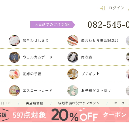
ログイン
お電話でのご注文OK!
顔合わせしおり
顔合わせ食事会記念品
ウェルカムボード
席次表
花嫁の手紙
プチギフト
エスコートカード
お子様ゲスト向け
ー口コミ
実店舗情報
結婚準備お役立ちマガジン
オーダー