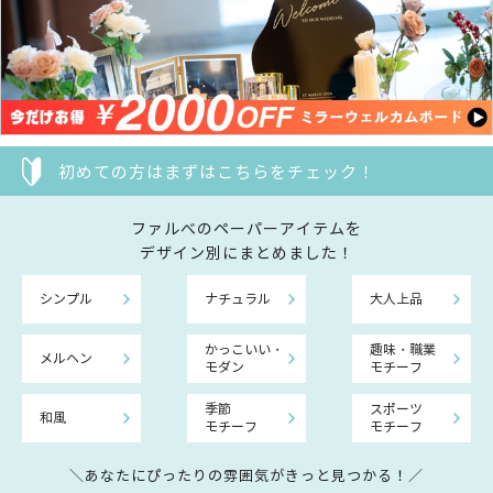
初めての方はまずはこちらをチェック！
ファルべのペーパーアイテムを
デザイン別にまとめました！
シンプル
ナチュラル
大人上品
かっこいい・
趣味・職業
メルヘン
モダン
モチーフ
季節
スポーツ
和風
モチーフ
モチーフ
＼あなたにぴったりの雰囲気がきっと見つかる！／