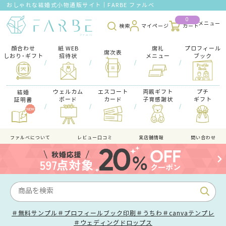
おしゃれな結婚式小物通販サイト｜FARBE ファルベ
0
検索
マイページ
カート
顔合わせ
紙 WEB
席礼
プロフィール
席次表
しおり･ギフト
招待状
メニュー
ブック
/
/
/
/
ウェルカム
エスコート
両親ギフト
プチ
結婚
ボード
カード
子育感謝状
ギフト
証明書
/
/
/
/
ファルべについて
レビュー口コミ
実店舗情報
問い合わせ
＃無料サンプル
＃プロフィールブック印刷
＃うちわ
＃canvaテンプレ
＃ウェディングドロップス