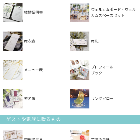
ウェルカムボード・ウェル
結婚証明書
カムスペースセット
席次表
席札
プロフィール
メニュー表
ブック
芳名帳
リングピロー
ゲストや家族に贈るもの
両親贈呈品
花嫁の手紙