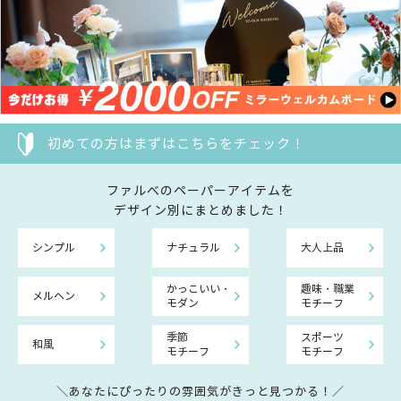
初めての方はまずはこちらをチェック！
ファルべのペーパーアイテムを
デザイン別にまとめました！
シンプル
ナチュラル
大人上品
かっこいい・
趣味・職業
メルヘン
モダン
モチーフ
季節
スポーツ
和風
モチーフ
モチーフ
＼あなたにぴったりの雰囲気がきっと見つかる！／