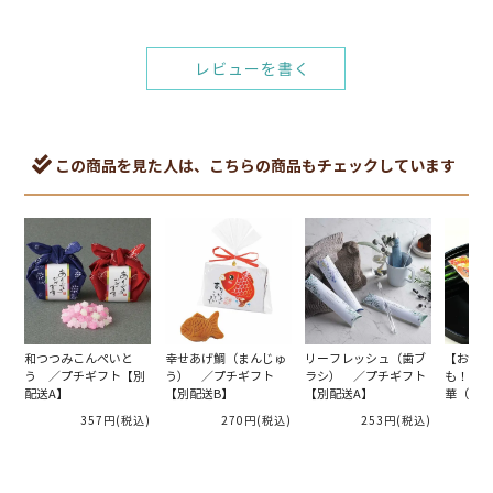
レビューを書く
この商品を見た人は、こちらの商品もチェックしています
和つつみこんぺいと
幸せあげ鯛（まんじゅ
リーフレッシュ（歯ブ
【お見送
う ／プチギフト【別
う） ／プチギフト
ラシ） ／プチギフト
も！二次
配送A】
【別配送B】
【別配送A】
華（名入
357円
(税込)
270円
(税込)
253円
(税込)