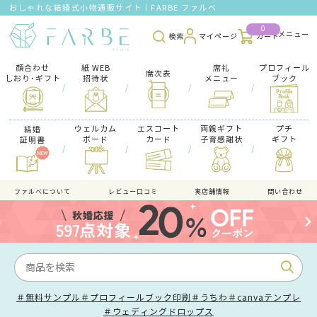
おしゃれな結婚式小物通販サイト｜FARBE ファルベ
0
検索
マイページ
カート
顔合わせ
紙 WEB
席礼
プロフィール
席次表
しおり･ギフト
招待状
メニュー
ブック
/
/
/
/
ウェルカム
エスコート
両親ギフト
プチ
結婚
ボード
カード
子育感謝状
ギフト
証明書
/
/
/
/
ファルべについて
レビュー口コミ
実店舗情報
問い合わせ
＃無料サンプル
＃プロフィールブック印刷
＃うちわ
＃canvaテンプレ
＃ウェディングドロップス