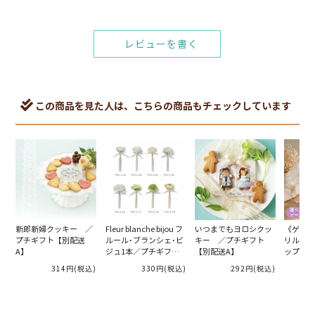
レビューを書く
この商品を見た人は、こちらの商品もチェックしています
新郎新婦クッキー ／
Fleur blanche bijou フ
いつまでもヨロシクッ
《ゲスト
プチギフト【別配送
ルール･ブランシェ･ビ
キー ／プチギフト
リルウェ
A】
ジュ1本／プチギフト
【別配送A】
ップス「
／新年会【別配送A】
ス」ゲス
314円
(税込)
330円
(税込)
292円
(税込)
2