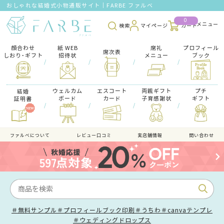
おしゃれな結婚式小物通販サイト｜FARBE ファルベ
0
検索
マイページ
カート
顔合わせ
紙 WEB
席礼
プロフィール
席次表
しおり･ギフト
招待状
メニュー
ブック
/
/
/
/
ウェルカム
エスコート
両親ギフト
プチ
結婚
ボード
カード
子育感謝状
ギフト
証明書
/
/
/
/
ファルべについて
レビュー口コミ
実店舗情報
問い合わせ
＃無料サンプル
＃プロフィールブック印刷
＃うちわ
＃canvaテンプレ
＃ウェディングドロップス