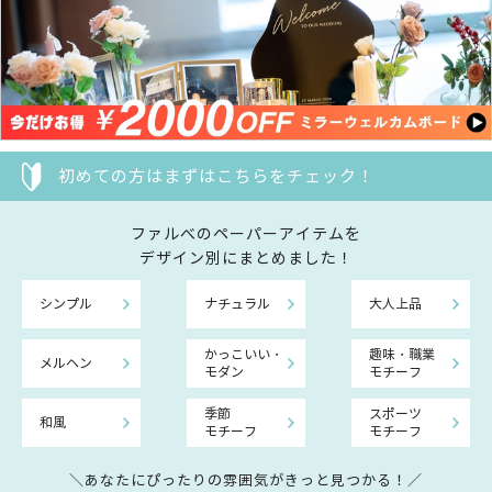
初めての方はまずはこちらをチェック！
ファルべのペーパーアイテムを
デザイン別にまとめました！
シンプル
ナチュラル
大人上品
かっこいい・
趣味・職業
メルヘン
モダン
モチーフ
季節
スポーツ
和風
モチーフ
モチーフ
＼あなたにぴったりの雰囲気がきっと見つかる！／