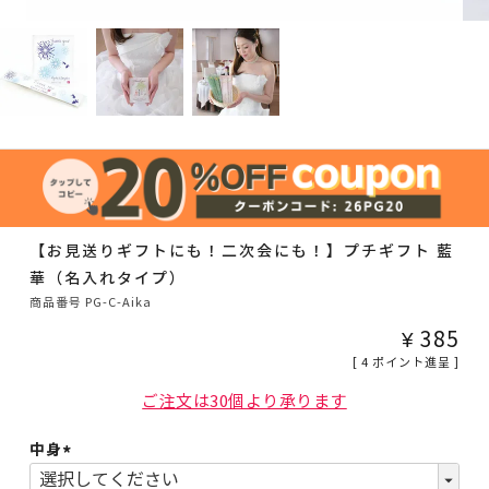
【お見送りギフトにも！二次会にも！】プチギフト 藍
華（名入れタイプ）
商品番号
PG-C-Aika
¥
385
[
4
ポイント進呈 ]
ご注文は30個より承ります
中身
(必