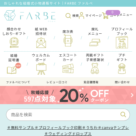
おしゃれな結婚式小物通販サイト｜FARBE ファルベ
0
検索
マイページ
カート
顔合わせ
紙 WEB
席礼
プロフィール
席次表
しおり･ギフト
招待状
メニュー
ブック
/
/
/
/
ウェルカム
エスコート
両親ギフト
プチ
結婚
ボード
カード
子育感謝状
ギフト
証明書
/
/
/
/
ファルべについて
レビュー口コミ
実店舗情報
問い合わせ
＃無料サンプル
＃プロフィールブック印刷
＃うちわ
＃canvaテンプレ
＃ウェディングドロップス