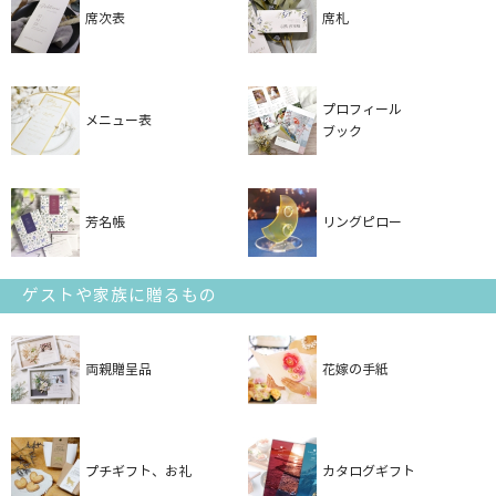
席次表
席札
プロフィール
メニュー表
ブック
芳名帳
リングピロー
ゲストや家族に贈るもの
両親贈呈品
花嫁の手紙
プチギフト、お礼
カタログギフト