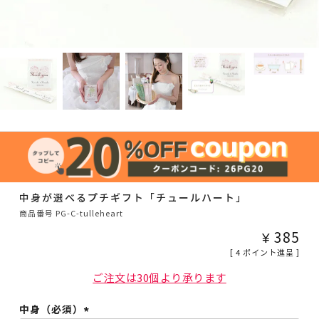
中身が選べるプチギフト「チュールハート」
商品番号
PG-C-tulleheart
¥
385
[
4
ポイント進呈 ]
ご注文は30個より承ります
中身（必須）