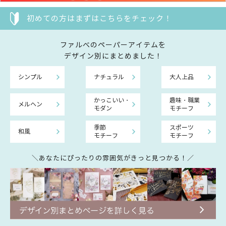
初めての方はまずはこちらをチェック！
ファルべのペーパーアイテムを
デザイン別にまとめました！
シンプル
ナチュラル
大人上品
かっこいい・
趣味・職業
メルヘン
モダン
モチーフ
季節
スポーツ
和風
モチーフ
モチーフ
＼あなたにぴったりの雰囲気がきっと見つかる！／