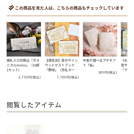
この商品を見た人は、こちらの商品もチェックしています
席札入力印刷込「ボタ
【個性派】受付サイン
中身が選べるプチギフ
《水族館
ニカルmono」（10部
ウッドゲストブック
ト「桜」
型サイン
1セット）
「野球」（芳名カード
「アクア
385円
(税込)
orチェキカード）
STYLE」
2,750円
(税込)
7,700円
(税込)
閲覧したアイテム