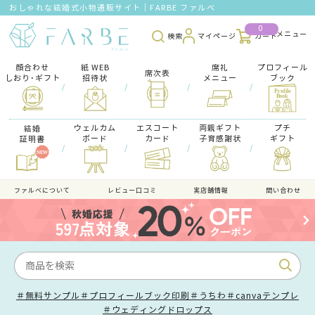
おしゃれな結婚式小物通販サイト｜FARBE ファルベ
0
検索
マイページ
カート
顔合わせ
紙 WEB
席礼
プロフィール
席次表
しおり･ギフト
招待状
メニュー
ブック
/
/
/
/
ウェルカム
エスコート
両親ギフト
プチ
結婚
ボード
カード
子育感謝状
ギフト
証明書
/
/
/
/
ファルべについて
レビュー口コミ
実店舗情報
問い合わせ
＃無料サンプル
＃プロフィールブック印刷
＃うちわ
＃canvaテンプレ
＃ウェディングドロップス