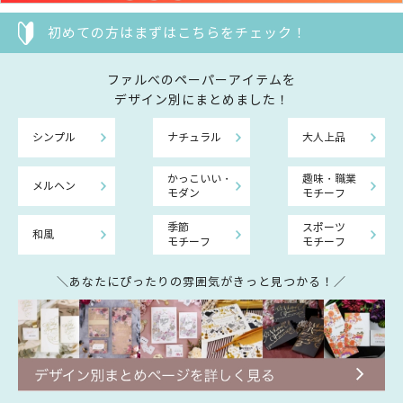
初めての方はまずはこちらをチェック！
ファルべのペーパーアイテムを
デザイン別にまとめました！
シンプル
ナチュラル
大人上品
かっこいい・
趣味・職業
メルヘン
モダン
モチーフ
季節
スポーツ
和風
モチーフ
モチーフ
＼あなたにぴったりの雰囲気がきっと見つかる！／