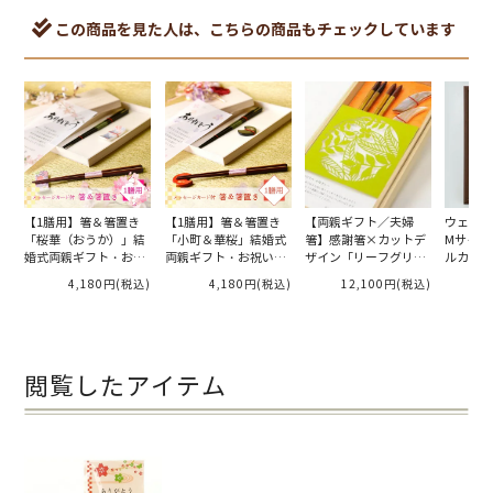
この商品を見た人は、こちらの商品もチェックしています
【1膳用】箸＆箸置き
【1膳用】箸＆箸置き
【両親ギフト／夫婦
ウェデ
「桜華（おうか）」結
「小町＆華桜」結婚式
箸】感謝箸×カットデ
Mサイズ 
婚式両親ギフト・お祝
両親ギフト・お祝い・
ザイン「リーフグリー
ルカムボ
い・記念品/メッセージ
記念品/メッセージカー
ン」
ィー／イ
4,180円
(税込)
4,180円
(税込)
12,100円
(税込)
2
カード付
ド付
送A】
閲覧したアイテム