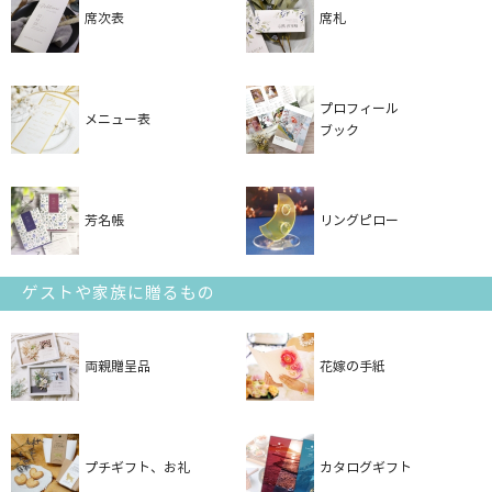
席次表
席札
プロフィール
メニュー表
ブック
芳名帳
リングピロー
ゲストや家族に贈るもの
両親贈呈品
花嫁の手紙
プチギフト、お礼
カタログギフト