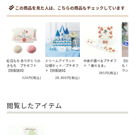
この商品を見た人は、こちらの商品もチェックしています
紅白もち ありがとうの
ドリームアイランド
中身が選べるプチギフ
【お見送
きもち プチギフト
52個セット／プチギフ
ト「 寿だるま」
も！二次
【別配送B】
ト【別配送B】
ラシカル
385円
(税込)
れタイプ
324円
(税込)
28,600円
(税込)
閲覧したアイテム