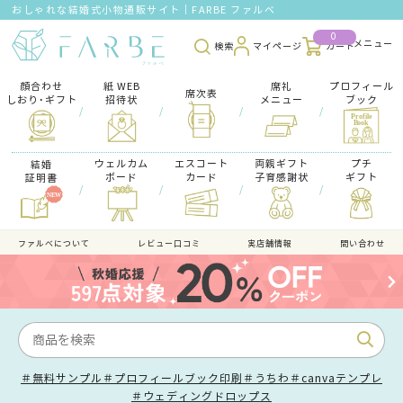
おしゃれな結婚式小物通販サイト｜FARBE ファルベ
0
検索
マイページ
カート
顔合わせ
紙 WEB
席礼
プロフィール
席次表
しおり･ギフト
招待状
メニュー
ブック
/
/
/
/
ウェルカム
エスコート
両親ギフト
プチ
結婚
ボード
カード
子育感謝状
ギフト
証明書
/
/
/
/
ファルべについて
レビュー口コミ
実店舗情報
問い合わせ
＃無料サンプル
＃プロフィールブック印刷
＃うちわ
＃canvaテンプレ
＃ウェディングドロップス