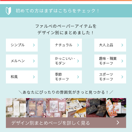
初めての方はまずはこちらをチェック！
ファルべのペーパーアイテムを
デザイン別にまとめました！
シンプル
ナチュラル
大人上品
かっこいい・
趣味・職業
メルヘン
モダン
モチーフ
季節
スポーツ
和風
モチーフ
モチーフ
＼あなたにぴったりの雰囲気がきっと見つかる！／