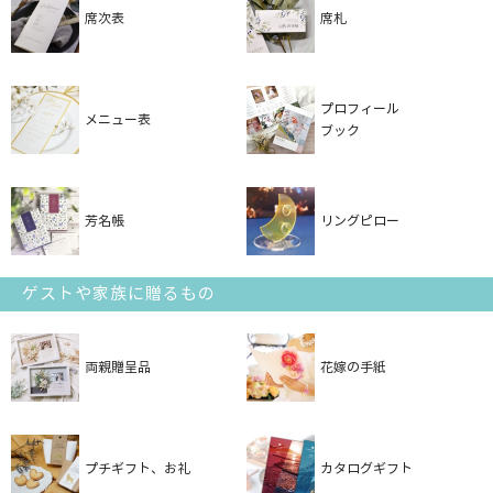
席次表
席札
プロフィール
メニュー表
ブック
芳名帳
リングピロー
ゲストや家族に贈るもの
両親贈呈品
花嫁の手紙
プチギフト、お礼
カタログギフト