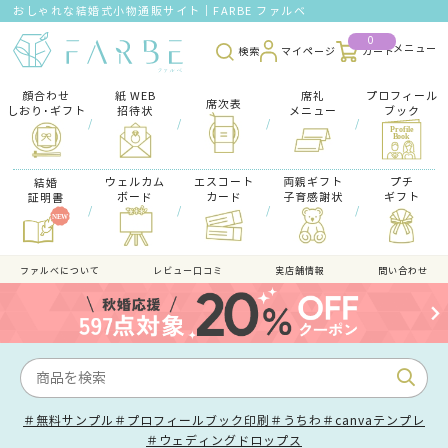
おしゃれな結婚式小物通販サイト｜FARBE ファルベ
0
検索
マイページ
カート
顔合わせ
紙 WEB
席礼
プロフィール
席次表
しおり･ギフト
招待状
メニュー
ブック
/
/
/
/
ウェルカム
エスコート
両親ギフト
プチ
結婚
ボード
カード
子育感謝状
ギフト
証明書
/
/
/
/
ファルべについて
レビュー口コミ
実店舗情報
問い合わせ
＃無料サンプル
＃プロフィールブック印刷
＃うちわ
＃canvaテンプレ
＃ウェディングドロップス