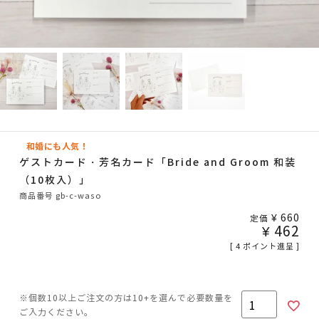
和婚にも人気！
ゲストカード・芳名カード「Bride and Groom 和装
（10枚入）」
商品番号
gb-c-waso
¥
660
定価
¥
462
[
4
ポイント進呈 ]