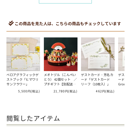
この商品を見た人は、こちらの商品もチェックしています
ベロアグラフィックゲ
メオトヅル（こんぺい
ゲストカード・芳名カ
ゲストカ
ストブック「ヒマワリ
とう） 42個セット ／
ード「ゲストカード
ード「Bri
サンフラワー」
プチギフト【別配送
リーフ（10枚入）」
Groom
A】
入）」
5,500円
(税込)
21,780円
(税込)
462円
(税込)
閲覧したアイテム