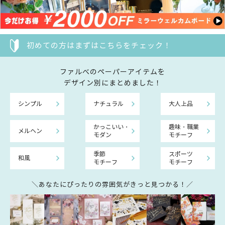
初めての方はまずはこちらをチェック！
ファルべのペーパーアイテムを
デザイン別にまとめました！
シンプル
ナチュラル
大人上品
かっこいい・
趣味・職業
メルヘン
モダン
モチーフ
季節
スポーツ
和風
モチーフ
モチーフ
＼あなたにぴったりの雰囲気がきっと見つかる！／