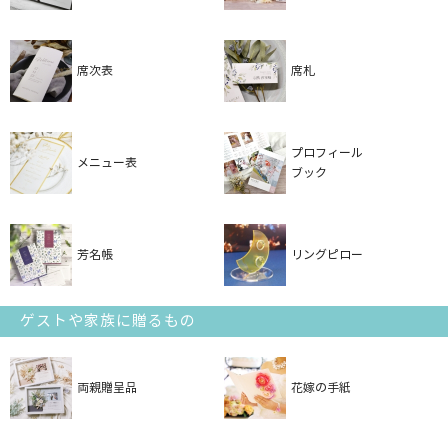
席次表
席札
プロフィール
メニュー表
ブック
芳名帳
リングピロー
ゲストや家族に贈るもの
両親贈呈品
花嫁の手紙