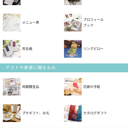
プロフィール
メニュー表
ブック
芳名帳
リングピロー
ゲストや家族に贈るもの
両親贈呈品
花嫁の手紙
プチギフト、お礼
カタログギフト