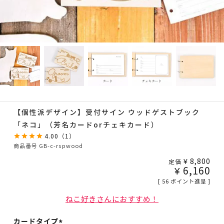
【個性派デザイン】受付サイン ウッドゲストブック
「ネコ」（芳名カードorチェキカード）
4.00
（
1
）
商品番号
GB-c-rspwood
¥
8,800
定価
¥
6,160
[
56
ポイント進呈 ]
ねこ好きさんにおすすめ！
カードタイプ