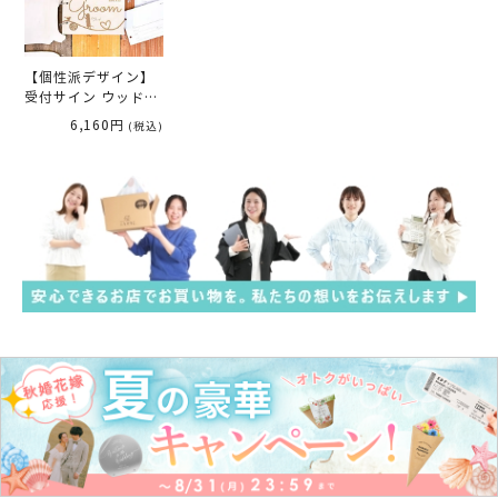
【個性派デザイン】
受付サイン ウッドゲ
ストブック「ネコ」
6,160円
(税込)
（芳名カードorチェ
キカード）