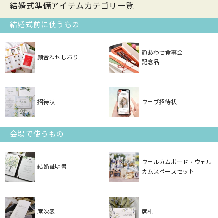
結婚式準備アイテムカテゴリ一覧
結婚式前に使うもの
顔あわせ食事会
顔合わせしおり
記念品
招待状
ウェブ招待状
会場で使うもの
ウェルカムボード・ウェル
結婚証明書
カムスペースセット
席次表
席札