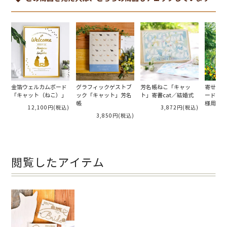
金箔ウェルカムボード
グラフィックゲストブ
芳名帳ねこ「キャッ
寄せ書き
「キャット（ねこ）」
ック「キャット」芳名
ト」寄書cat／結婚式
ード【A
帳
様用）】
12,100円
(税込)
3,872円
(税込)
キャット
3,850円
(税込)
1
ーティー
閲覧したアイテム