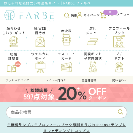
おしゃれな結婚式小物通販サイト｜FARBE ファルベ
0
検索
マイページ
カート
顔合わせ
紙 WEB
席礼
プロフィール
席次表
しおり･ギフト
招待状
メニュー
ブック
/
/
/
/
ウェルカム
エスコート
両親ギフト
プチ
結婚
ボード
カード
子育感謝状
ギフト
証明書
/
/
/
/
ファルべについて
レビュー口コミ
実店舗情報
問い合わせ
＃無料サンプル
＃プロフィールブック印刷
＃うちわ
＃canvaテンプレ
＃ウェディングドロップス