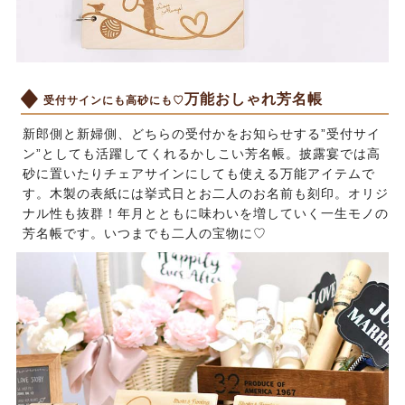
万能おしゃれ芳名帳
受付サインにも高砂にも♡
新郎側と新婦側、どちらの受付かをお知らせする”受付サイ
ン”としても活躍してくれるかしこい芳名帳。披露宴では高
砂に置いたりチェアサインにしても使える万能アイテムで
す。木製の表紙には挙式日とお二人のお名前も刻印。オリジ
ナル性も抜群！年月とともに味わいを増していく一生モノの
芳名帳です。いつまでも二人の宝物に♡