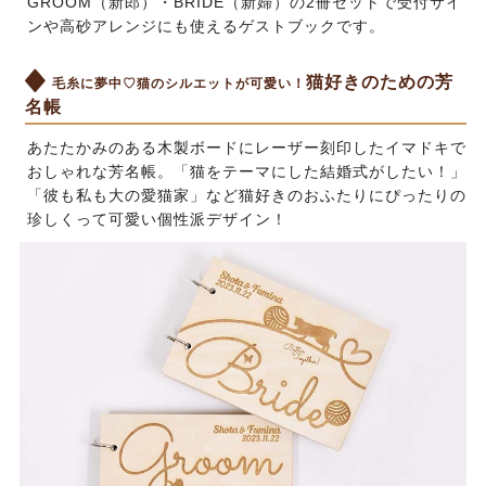
GROOM（新郎）・BRIDE（新婦）の2冊セットで受付サイ
ンや高砂アレンジにも使えるゲストブックです。
猫好きのための芳
毛糸に夢中♡猫のシルエットが可愛い！
名帳
あたたかみのある木製ボードにレーザー刻印したイマドキで
おしゃれな芳名帳。「猫をテーマにした結婚式がしたい！」
「彼も私も大の愛猫家」など猫好きのおふたりにぴったりの
珍しくって可愛い個性派デザイン！