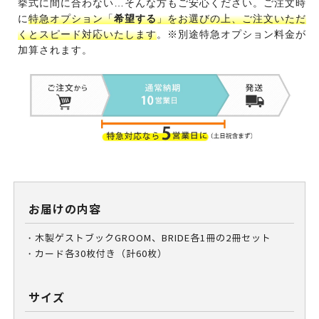
挙式に間に合わない…そんな方もご安心ください。ご注文時
に
特急オプション「
希望する
」をお選びの上、ご注文いただ
くとスピード対応いたします
。※別途特急オプション料金が
加算されます。
お届けの内容
・木製ゲストブックGROOM、BRIDE各1冊の2冊セット
・カード各30枚付き（計60枚）
サイズ