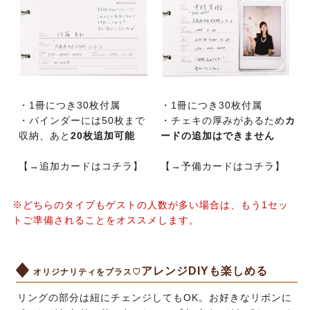
・1冊につき30枚付属
・1冊につき30枚付属
・バインダーには50枚まで
・チェキの厚みがあるため
カ
収納、あと
20枚追加可能
ードの追加はできません
【
→追加カードはコチラ
】
【
→予備カードはコチラ
】
※どちらのタイプもゲストの人数が多い場合は、もう1セッ
トご準備されることをオススメします。
アレンジDIYも楽しめる
オリジナリティをプラス♡
リングの部分は紐にチェンジしてもOK。お好きなリボンに