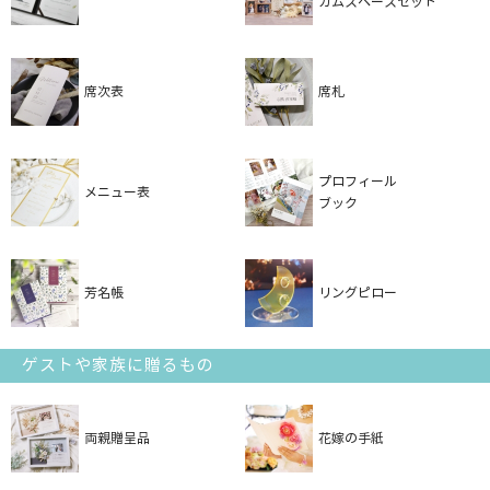
カムスペースセット
席次表
席札
プロフィール
メニュー表
ブック
芳名帳
リングピロー
ゲストや家族に贈るもの
両親贈呈品
花嫁の手紙