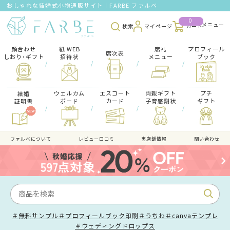
おしゃれな結婚式小物通販サイト｜FARBE ファルベ
0
検索
マイページ
カート
顔合わせ
紙 WEB
席礼
プロフィール
席次表
しおり･ギフト
招待状
メニュー
ブック
/
/
/
/
ウェルカム
エスコート
両親ギフト
プチ
結婚
ボード
カード
子育感謝状
ギフト
証明書
/
/
/
/
ファルべについて
レビュー口コミ
実店舗情報
問い合わせ
＃無料サンプル
＃プロフィールブック印刷
＃うちわ
＃canvaテンプレ
＃ウェディングドロップス