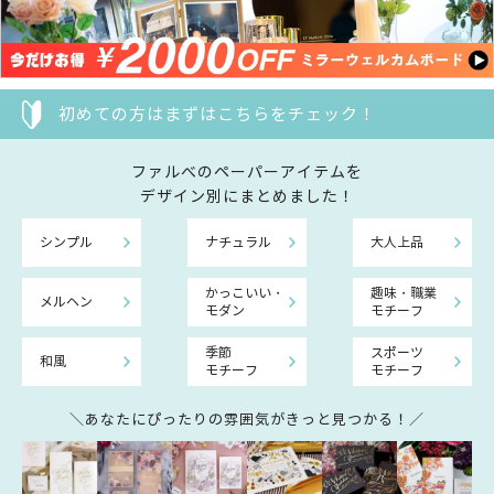
初めての方はまずはこちらをチェック！
ファルべのペーパーアイテムを
デザイン別にまとめました！
シンプル
ナチュラル
大人上品
かっこいい・
趣味・職業
メルヘン
モダン
モチーフ
季節
スポーツ
和風
モチーフ
モチーフ
＼あなたにぴったりの雰囲気がきっと見つかる！／