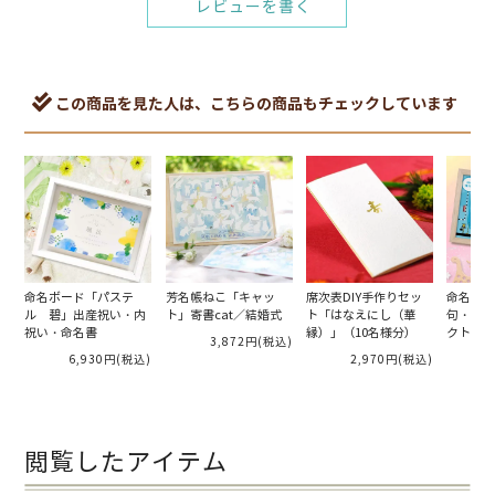
レビューを書く
この商品を見た人は、こちらの商品もチェックしています
命名ボード「パステ
芳名帳ねこ「キャッ
席次表DIY手作りセッ
命名式・
ル 碧」出産祝い・内
ト」寄書cat／結婚式
ト「はなえにし（華
句・フレ
祝い・命名書
縁）」（10名様分）
クト命名
3,872円
(税込)
ー」
6,930円
(税込)
2,970円
(税込)
閲覧したアイテム