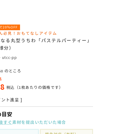
まで20％OFF
ん必見！おもてなしアイテム
になる丸型うちわ「パステルパーティー」
様分）
号
utcc-pp
のところ
60
格
28
税込
（1枚あたりの価格です）
ント進呈 ]
の目安
後すぐ
素材を提出いただいた場合