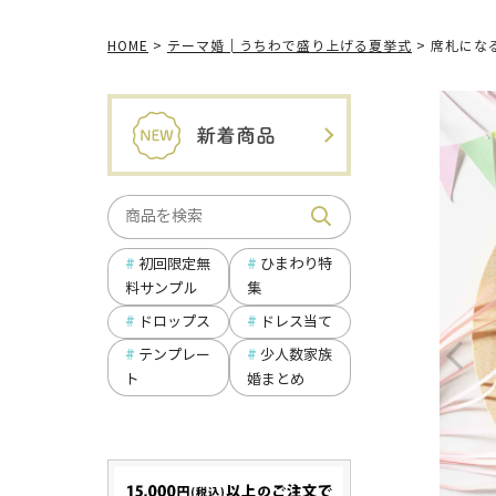
HOME
テーマ婚│うちわで盛り上げる夏挙式
席札にな
ひまわり特
初回限定無
集
料サンプル
ドロップス
ドレス当て
テンプレー
少人数家族
ト
婚まとめ