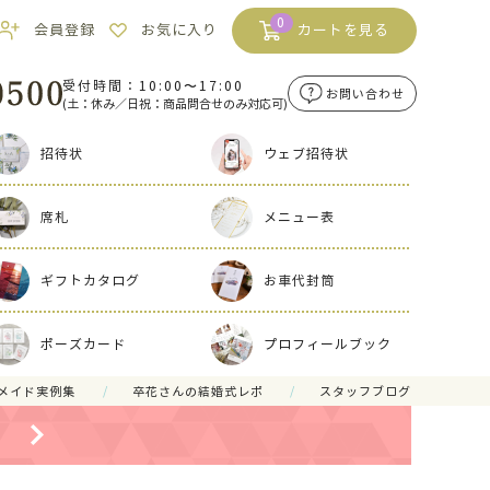
0
会員登録
お気に入り
カートを見る
受付時間：10:00〜17:00
お問い合わせ
(土：休み／日祝：商品問合せのみ対応可)
招待状
ウェブ招待状
席札
メニュー表
ギフトカタログ
お車代封筒
ポーズカード
プロフィールブック
メイド実例集
卒花さんの結婚式レポ
スタッフブログ