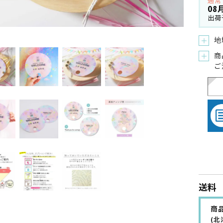
通常
08
出荷
地
＋
商
＋
ご
送料
商品
(