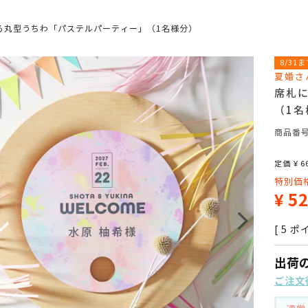
る丸型うちわ「パステルパーティー」（1名様分）
8/31
夏婚さ
席札
（1名
商品番
定価
¥
6
特別価
¥
5
[
5
ポイ
出荷
ご注文