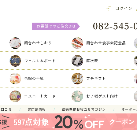
ログイン
お電話でのご注文OK!
顔合わせしおり
顔合わせ食事会記念品
ウェルカムボード
席次表
花嫁の手紙
プチギフト
エスコートカード
お子様ゲスト向け
ー口コミ
実店舗情報
結婚準備お役立ちマガジン
オーダー