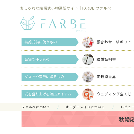
おしゃれな結婚式小物通販サイト｜FARBE ファルベ
結婚式前に使うもの
顔合わせ・結ギフト
会場で使うもの
結婚証明書
ゲストや家族に贈るもの
両親贈呈品
式を盛り上げる演出アイテム
ウェディング宝くじ
ファルべについて
オーダーメイドについて
レビュ