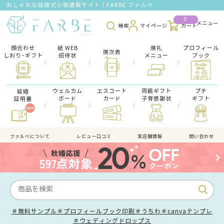
おしゃれな結婚式小物通販サイト｜FARBE ファルベ
0
検索
マイページ
カート
顔合わせ
紙 WEB
席礼
プロフィール
席次表
しおり･ギフト
招待状
メニュー
ブック
/
/
/
/
ウェルカム
エスコート
両親ギフト
プチ
結婚
ボード
カード
子育感謝状
ギフト
証明書
/
/
/
/
ファルべについて
レビュー口コミ
実店舗情報
問い合わせ
＃無料サンプル
＃プロフィールブック印刷
＃うちわ
＃canvaテンプレ
＃ウェディングドロップス