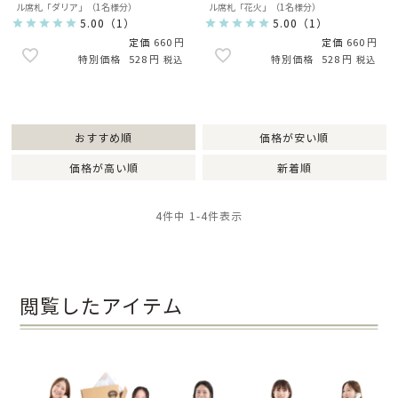
ル席札「ダリア」（1名様分）
ル席札「花火」（1名様分）
5.00
（
1
）
5.00
（
1
）
定価
660
定価
660
528
528
税込
税込
おすすめ順
価格が安い順
価格が高い順
新着順
4
件中
1
-
4
件表示
閲覧したアイテム