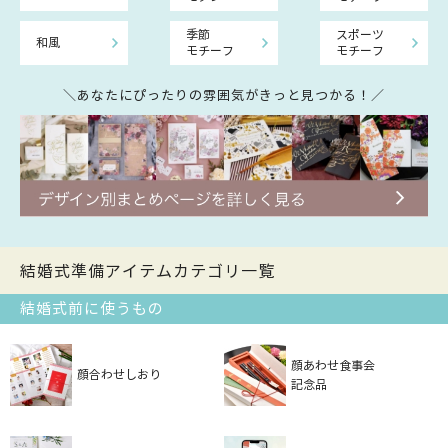
季節
スポーツ
和風
モチーフ
モチーフ
＼あなたにぴったりの雰囲気がきっと見つかる！／
結婚式準備アイテムカテゴリ一覧
結婚式前に使うもの
顔あわせ食事会
顔合わせしおり
記念品