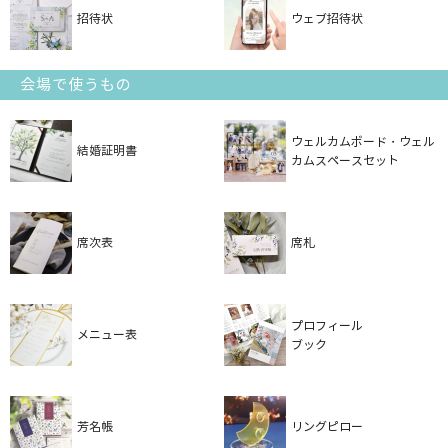
招待状
ウェブ招待状
会場で使うもの
ウェルカムボード・ウェル
結婚証明書
カムスペースセット
席次表
席札
プロフィール
メニュー表
ブック
芳名帳
リングピロー