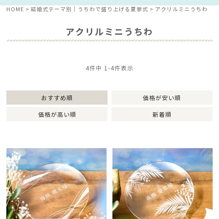
HOME
結婚式テーマ別│うちわで盛り上げる夏挙式
アクリルミニうちわ
アクリルミニうちわ
4
件中
1
-
4
件表示
おすすめ順
価格が安い順
価格が高い順
新着順