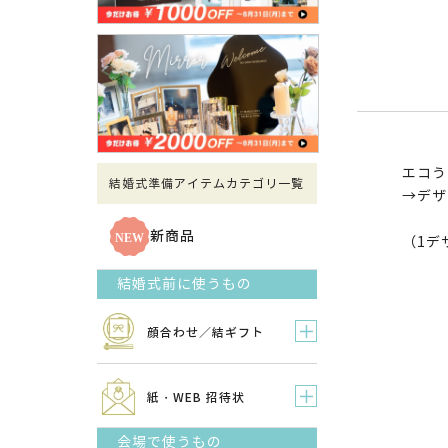
エコう
結婚式準備アイテムカテゴリ一覧
→
デザ
新商品
（1デ
結婚式前に使うもの
顔合わせ／結ギフト
紙・WEB 招待状
会場で使うもの