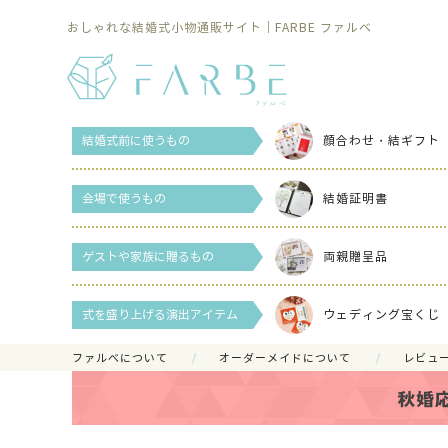
おしゃれな結婚式小物通販サイト｜FARBE ファルベ
結婚式前に使うもの
顔合わせ・結ギフト
会場で使うもの
結婚証明書
ゲストや家族に贈るもの
両親贈呈品
式を盛り上げる演出アイテム
ウェディング宝くじ
ファルべについて
オーダーメイドについて
レビュ