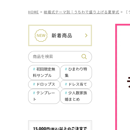
HOME
結婚式テーマ別│うちわで盛り上げる夏挙式
［
ひまわり特
初回限定無
集
料サンプル
ドロップス
ドレス当て
テンプレー
少人数家族
ト
婚まとめ