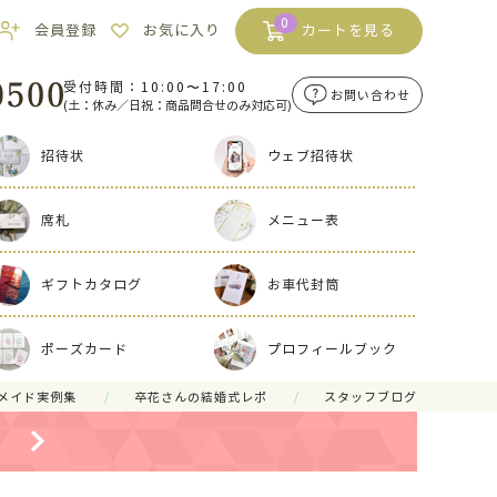
0
会員登録
お気に入り
カートを見る
受付時間：10:00〜17:00
お問い合わせ
(土：休み／日祝：商品問合せのみ対応可)
招待状
ウェブ招待状
席札
メニュー表
ギフトカタログ
お車代封筒
ポーズカード
プロフィールブック
メイド実例集
卒花さんの結婚式レポ
スタッフブログ