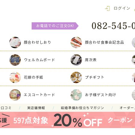
ログイン
お電話でのご注文OK!
顔合わせしおり
顔合わせ食事会記念品
ウェルカムボード
席次表
花嫁の手紙
プチギフト
エスコートカード
お子様ゲスト向け
ー口コミ
実店舗情報
結婚準備お役立ちマガジン
オーダー