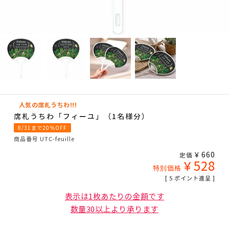
人気の席札うちわ!!!
席札うちわ「フィーユ」（1名様分）
8/31まで20％OFF
商品番号
UTC-feuille
¥
660
定価
¥
528
特別価格
[
5
ポイント進呈 ]
表示は1枚あたりの金額です
数量30以上より承ります