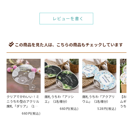
レビューを書く
この商品を見た人は、こちらの商品もチェックしています
クリアでかわいい！ミ
席札うちわ「アソシ
席札うちわ「アクアリ
【お見送
ニうちわ型のアクリル
エ」（1名様分）
ウム」（1名様分）
ムギフト
席札「ダリア」（1名
うちわ（
660円
(税込)
528円
(税込)
様分）
660円
(税込)