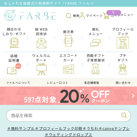
おしゃれな結婚式小物通販サイト｜FARBE ファルベ
0
検索
マイページ
カート
顔合わせ
紙 WEB
席礼
プロフィール
席次表
しおり･ギフト
招待状
メニュー
ブック
/
/
/
/
ウェルカム
エスコート
両親ギフト
プチ
結婚
ボード
カード
子育感謝状
ギフト
証明書
/
/
/
/
ファルべについて
レビュー口コミ
実店舗情報
問い合わせ
＃無料サンプル
＃プロフィールブック印刷
＃うちわ
＃canvaテンプレ
＃ウェディングドロップス