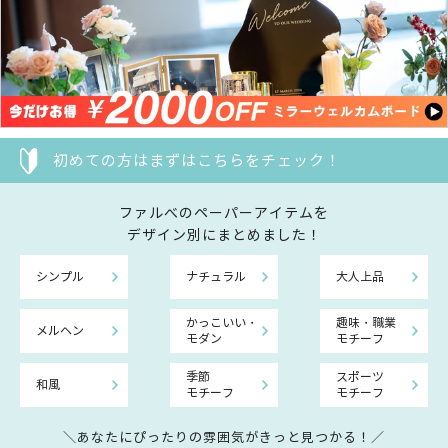
初めての方はまずはこちらをチェック！
ファルべのペーパーアイテムを
デザイン別にまとめました！
シンプル
ナチュラル
大人上品
かっこいい・
趣味・職業
メルヘン
モダン
モチーフ
季節
スポーツ
和風
モチーフ
モチーフ
＼あなたにぴったりの雰囲気がきっと見つかる！／