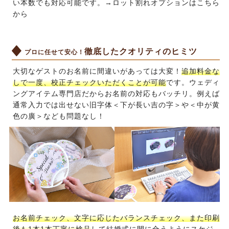
い本数でも対応可能です。→
ロット割れオプションはこちら
から
徹底したクオリティのヒミツ
プロに任せて安心！
大切なゲストのお名前に間違いがあっては大変！
追加料金な
しで一度、校正チェックいただくことが可能
です。ウェディ
ングアイテム専門店だからお名前の対応もバッチリ。例えば
通常入力では出せない旧字体＜下が長い吉の字＞や＜中が黄
色の廣＞なども問題なし！
お名前チェック、文字に応じたバランスチェック、また印刷
後も1本1本丁寧に検品
して結婚式に間に合うようにスケジ