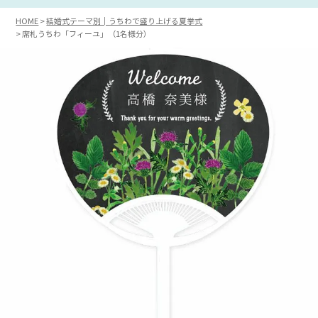
HOME
結婚式テーマ別│うちわで盛り上げる夏挙式
席札うちわ「フィーユ」（1名様分）