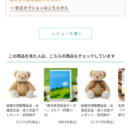
→ 校正オプションはこちらから
レビューを書く
この商品を見た人は、こちらの商品もチェックしています
結婚式両親贈呈品・出
「席次表完成品オーダ
結婚式両親贈呈品・出
名刺サイ
産記念品・成人式逆プ
ー」ゴルフ（印刷つ
産記念品・成人式逆プ
「パイナ
レゼント・初任給ギフ
き）
レゼント・初任給ギフ
部1セッ
ト・体重ベア・ウェイ
ト・体重ベア・ウェイ
22,572円
(税込)
880円
(税込)
22,572円
(税込)
トベア「キャメリーマ
トベア「キャメリー リ
リアージュ 男の子」 両
ボン」 両親へのプレゼ