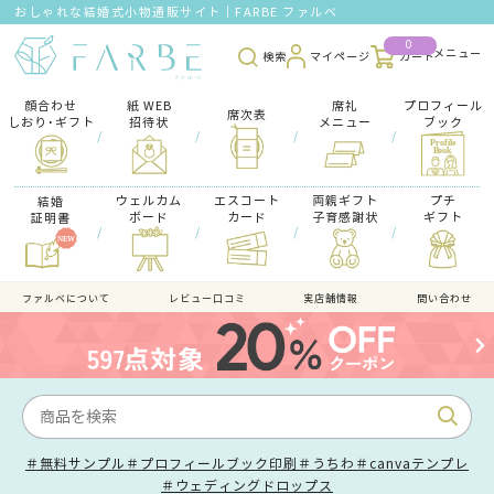
おしゃれな結婚式小物通販サイト｜FARBE ファルベ
0
検索
マイページ
カート
顔合わせ
紙 WEB
席礼
プロフィール
席次表
しおり･ギフト
招待状
メニュー
ブック
/
/
/
/
ウェルカム
エスコート
両親ギフト
プチ
結婚
ボード
カード
子育感謝状
ギフト
証明書
/
/
/
/
ファルべについて
レビュー口コミ
実店舗情報
問い合わせ
＃無料サンプル
＃プロフィールブック印刷
＃うちわ
＃canvaテンプレ
＃ウェディングドロップス