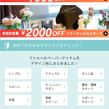
初めての方はまずはこちらをチェック！
ファルべのペーパーアイテムを
デザイン別にまとめました！
シンプル
ナチュラル
大人上品
かっこいい・
趣味・職業
メルヘン
モダン
モチーフ
季節
スポーツ
和風
モチーフ
モチーフ