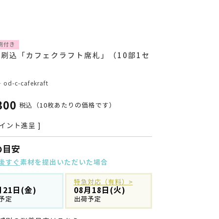
刷付き
刷込「カフェクラフト席札」（10部1セ
）
号
od-c-cafekraft
300
税込
（10枚あたりの価格です）
イント進呈 ]
の目安
後すぐ
素材を提出いただいた場合
特急対応（有料）>
月21日(金)
08月18日(火)
予定
出荷予定