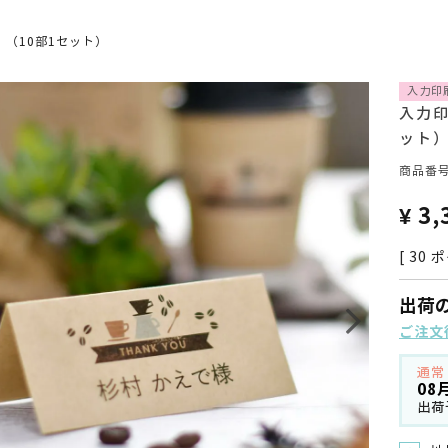
（10部1セット）
入力印
入力印
ット
商品番
¥
3,
[
30
ポ
出荷
ご注文
通常
08
出荷