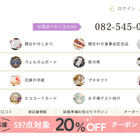
ログイン
お電話でのご注文OK!
顔合わせしおり
顔合わせ食事会記念品
ウェルカムボード
席次表
花嫁の手紙
プチギフト
エスコートカード
お子様ゲスト向け
ー口コミ
実店舗情報
結婚準備お役立ちマガジン
オーダー