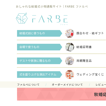
おしゃれな結婚式小物通販サイト｜FARBE ファルベ
結婚式前に使うもの
顔合わせ・結ギフト
会場で使うもの
結婚証明書
ゲストや家族に贈るもの
両親贈呈品
式を盛り上げる演出アイテム
ウェディング宝くじ
ファルべについて
オーダーメイドについて
レビュ