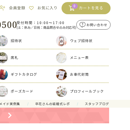
0
会員登録
お気に入り
カートを見る
受付時間：10:00〜17:00
お問い合わせ
(土：休み／日祝：商品問合せのみ対応可)
招待状
ウェブ招待状
席札
メニュー表
ギフトカタログ
お車代封筒
ポーズカード
プロフィールブック
メイド実例集
卒花さんの結婚式レポ
スタッフブログ