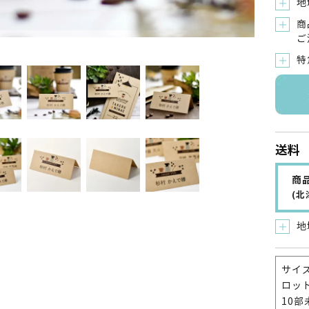
地
＋
商
＋
ご
特
＋
送料
商品
(
地
＋
サイズ
ロット
10