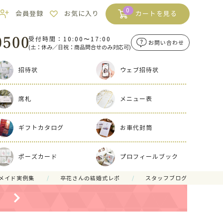
0
会員登録
お気に入り
カートを見る
受付時間：10:00〜17:00
お問い合わせ
(土：休み／日祝：商品問合せのみ対応可)
招待状
ウェブ招待状
席札
メニュー表
ギフトカタログ
お車代封筒
ポーズカード
プロフィールブック
メイド実例集
卒花さんの結婚式レポ
スタッフブログ