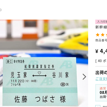
分）
入力印
新幹
商品番
¥
4,
[
40
ポ
出荷
ご注文
通常
08
出荷