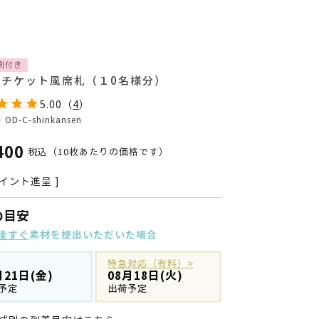
刷付き
線チケット風席札（１0名様分）
5.00
（
4
）
号
OD-C-shinkansen
400
税込
（10枚あたりの価格です）
イント進呈 ]
の目安
後すぐ
素材を提出いただいた場合
特急対応（有料）>
月21日(金)
08月18日(火)
予定
出荷予定