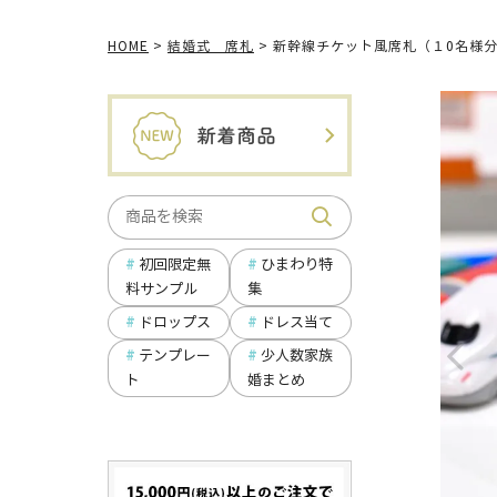
HOME
結婚式 席札
新幹線チケット風席札（１0名様
ひまわり特
初回限定無
集
料サンプル
ドロップス
ドレス当て
テンプレー
少人数家族
ト
婚まとめ