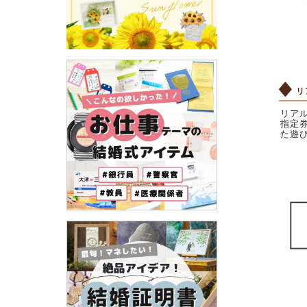
リ
リア
指定
た遊