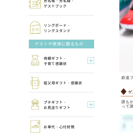
芳名帳・芳名録・
ゲストブック
リングボード・
リングスタンド
ゲストや家族に贈るもの
両親ギフト・
子育て感謝状
鉄道
祖父母ギフト・感謝状
ゲ
誰も
プチギフト・
って
お見送りギフト
お車代・心付封筒