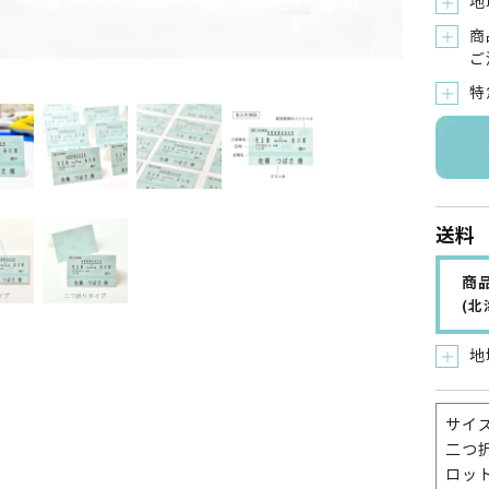
地
＋
商
＋
ご
特
＋
送料
商品
(
地
＋
サイ
二つ
ロット