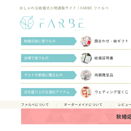
おしゃれな結婚式小物通販サイト｜FARBE ファルベ
結婚式前に使うもの
顔合わせ・結ギフト
会場で使うもの
結婚証明書
ゲストや家族に贈るもの
両親贈呈品
式を盛り上げる演出アイテム
ウェディング宝くじ
ファルべについて
オーダーメイドについて
レビュ