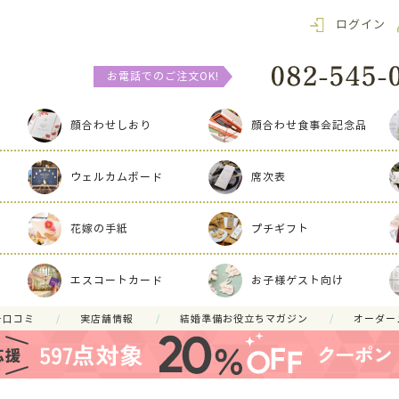
ログイン
お電話でのご注文OK!
顔合わせしおり
顔合わせ食事会記念品
ウェルカムボード
席次表
花嫁の手紙
プチギフト
エスコートカード
お子様ゲスト向け
ー口コミ
実店舗情報
結婚準備お役立ちマガジン
オーダー