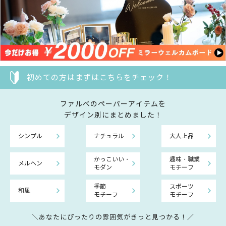
初めての方はまずはこちらをチェック！
ファルべのペーパーアイテムを
デザイン別にまとめました！
シンプル
ナチュラル
大人上品
かっこいい・
趣味・職業
メルヘン
モダン
モチーフ
季節
スポーツ
和風
モチーフ
モチーフ
＼あなたにぴったりの雰囲気がきっと見つかる！／