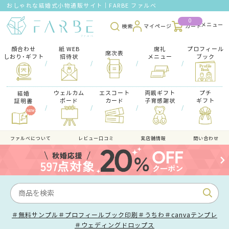
おしゃれな結婚式小物通販サイト｜FARBE ファルベ
0
検索
マイページ
カート
顔合わせ
紙 WEB
席礼
プロフィール
席次表
しおり･ギフト
招待状
メニュー
ブック
/
/
/
/
ウェルカム
エスコート
両親ギフト
プチ
結婚
ボード
カード
子育感謝状
ギフト
証明書
/
/
/
/
ファルべについて
レビュー口コミ
実店舗情報
問い合わせ
＃無料サンプル
＃プロフィールブック印刷
＃うちわ
＃canvaテンプレ
＃ウェディングドロップス