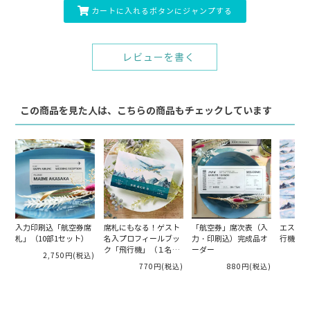
カートに入れるボタンにジャンプする
レビューを書く
この商品を見た人は、こちらの商品もチェックしています
入力印刷込「航空券席
席札にもなる！ゲスト
「航空券」席次表（入
エスコー
札」（10部1セット）
名入プロフィールブッ
力・印刷込）完成品オ
行機」（
ク「飛行機」（１名様
ーダー
2,750円
(税込)
分）
770円
(税込)
880円
(税込)