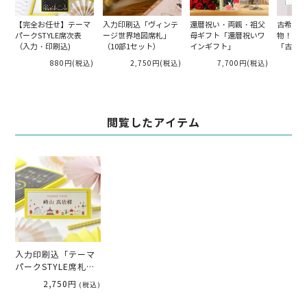
【完全お任せ】テーマ
入力印刷込「ヴィンテ
還暦祝い・両親・祖父
古希祝い
パークSTYLE席次表
ージ世界地図席札」
母ギフト「還暦祝いワ
物！メモ
（入力・印刷込)
（10部1セット）
インギフト」
「古希」
880円
(税込)
2,750円
(税込)
7,700円
(税込)
閲覧したアイテム
入力印刷込「テーマ
パークSTYLE席札」
（10部1セット）
2,750円
(税込)