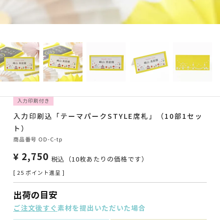
入力印刷付き
入力印刷込「テーマパークSTYLE席札」（10部1セッ
ト）
商品番号
OD-C-tp
¥
2,750
税込
（10枚あたりの価格です）
[
25
ポイント進呈 ]
出荷の目安
ご注文後すぐ
素材を提出いただいた場合