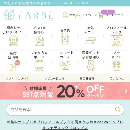
おしゃれな結婚式小物通販サイト｜FARBE ファルベ
0
検索
マイページ
カート
顔合わせ
紙 WEB
席礼
プロフィール
席次表
しおり･ギフト
招待状
メニュー
ブック
/
/
/
/
ウェルカム
エスコート
両親ギフト
プチ
結婚
ボード
カード
子育感謝状
ギフト
証明書
/
/
/
/
ファルべについて
レビュー口コミ
実店舗情報
問い合わせ
＃無料サンプル
＃プロフィールブック印刷
＃うちわ
＃canvaテンプレ
＃ウェディングドロップス