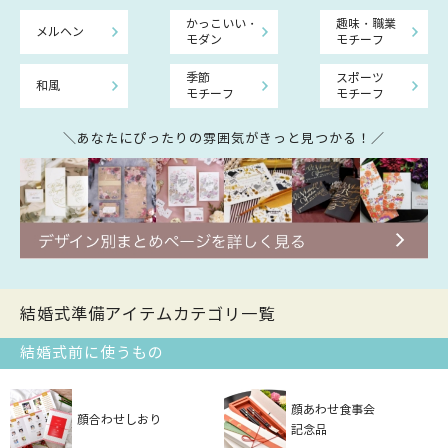
かっこいい・
趣味・職業
メルヘン
モダン
モチーフ
季節
スポーツ
和風
モチーフ
モチーフ
＼あなたにぴったりの雰囲気がきっと見つかる！／
結婚式準備アイテムカテゴリ一覧
結婚式前に使うもの
顔あわせ食事会
顔合わせしおり
記念品