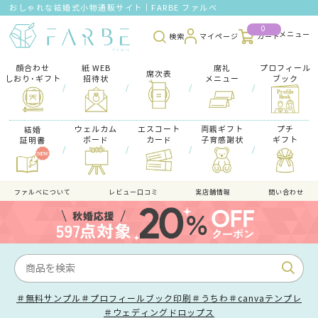
おしゃれな結婚式小物通販サイト｜FARBE ファルベ
0
検索
マイページ
カート
顔合わせ
紙 WEB
席礼
プロフィール
席次表
しおり･ギフト
招待状
メニュー
ブック
/
/
/
/
ウェルカム
エスコート
両親ギフト
プチ
結婚
ボード
カード
子育感謝状
ギフト
証明書
/
/
/
/
ファルべについて
レビュー口コミ
実店舗情報
問い合わせ
＃無料サンプル
＃プロフィールブック印刷
＃うちわ
＃canvaテンプレ
＃ウェディングドロップス