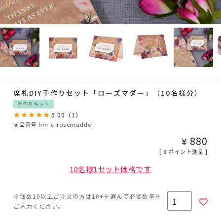
席札DIY手作りセット「ローズマダー」（10名様分）
手作りキット
5.00
（
1
）
商品番号
hm-c-rosemadder
¥
880
[
8
ポイント進呈 ]
10名様1セット価格です