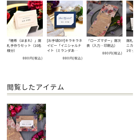
「穂希（ほまれ）」席
[お手頃DIY]キラキラネ
「ローズマダー」席次
席札入力
札手作りセット（10名
イビー「イニシャルナ
表（入力・印刷込）
ニカルm
様分）
イト（ミランダあ
1セット
880円
(税込)
い）」席札手作り（10
880円
(税込)
880円
(税込)
名様分）
閲覧したアイテム