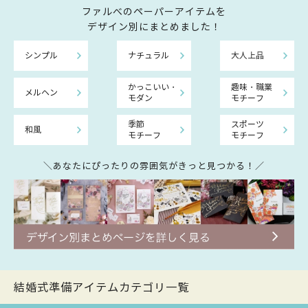
ファルべのペーパーアイテムを
デザイン別にまとめました！
シンプル
ナチュラル
大人上品
かっこいい・
趣味・職業
メルヘン
モダン
モチーフ
季節
スポーツ
和風
モチーフ
モチーフ
＼あなたにぴったりの雰囲気がきっと見つかる！／
結婚式準備アイテムカテゴリ一覧