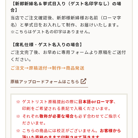
【新郎新婦名＆挙式日入り（ゲスト名印字なし）の場
合】
当店でご注文確認後、新郎様新婦様お名前（ローマ字
名）と挙式日をお入れして制作、お届けいたします。
※こちらはゲスト名の印字はありません。
【席札仕様・ゲスト名入りの場合】
ご注文完了後、お早めに専用フォームより原稿をご送付
ください。
ご注文→原稿送付→制作→商品発送
原稿アップロードフォームはこちら
日本語orローマ字
ゲストリスト原稿提出の際に
、
印刷をご希望される表記で入稿くださいませ。
敬称が必要な場合
それぞれ
も必ず合わせてご指示く
ださいませ。
お客様から
こちらの商品には校正がございません。
頂いた原稿のままで印刷させて頂きます。