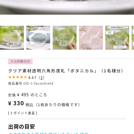
入力印刷付き
クリア素材透明六角形席札「ボタニカル」（1名様分）
4.67
（
3
）
商品番号
OD-C-faceshield
¥
495
のところ
定価
¥
330
税込
（1枚あたりの価格です）
[
3
ポイント進呈 ]
出荷の目安