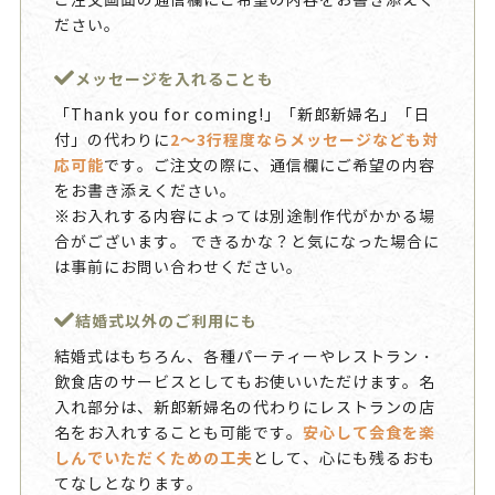
ご注文画面の通信欄にご希望の内容をお書き添えく
ださい。
メッセージを入れることも
「Thank you for coming!」「新郎新婦名」「日
2～3行程度ならメッセージなども対
付」の代わりに
応可能
です。ご注文の際に、通信欄にご希望の内容
をお書き添えください。
※お入れする内容によっては別途制作代がかかる場
合がございます。 できるかな？と気になった場合に
は事前にお問い合わせください。
結婚式以外のご利用にも
結婚式はもちろん、各種パーティーやレストラン・
飲食店のサービスとしてもお使いいただけます。名
入れ部分は、新郎新婦名の代わりにレストランの店
安心して会食を楽
名をお入れすることも可能です。
しんでいただくための工夫
として、心にも残るおも
てなしとなります。