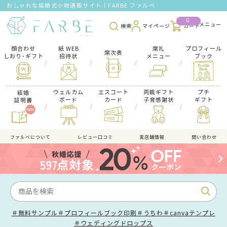
おしゃれな結婚式小物通販サイト｜FARBE ファルベ
0
検索
マイページ
カート
顔合わせ
紙 WEB
席礼
プロフィール
席次表
しおり･ギフト
招待状
メニュー
ブック
/
/
/
/
ウェルカム
エスコート
両親ギフト
プチ
結婚
ボード
カード
子育感謝状
ギフト
証明書
/
/
/
/
ファルべについて
レビュー口コミ
実店舗情報
問い合わせ
＃無料サンプル
＃プロフィールブック印刷
＃うちわ
＃canvaテンプレ
＃ウェディングドロップス