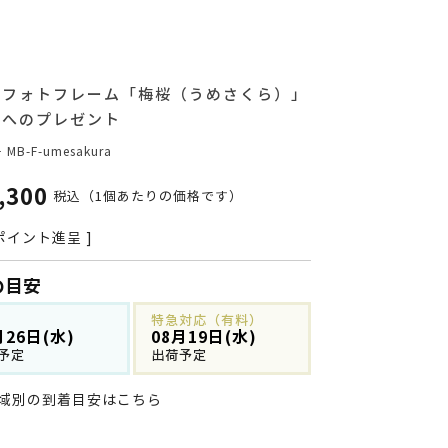
ルフォトフレーム「梅桜（うめさくら）」
親へのプレゼント
号
MB-F-umesakura
,300
税込
（1個あたりの価格です）
ポイント進呈 ]
の目安
特急対応（有料）
月26日(水)
08月19日(水)
予定
出荷予定
域別の到着目安はこちら