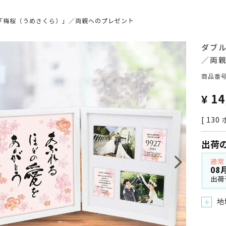
「梅桜（うめさくら）」／両親へのプレゼント
ダブ
／両
商品番
¥
14
[
130
出荷
通常
08
出荷
地
＋