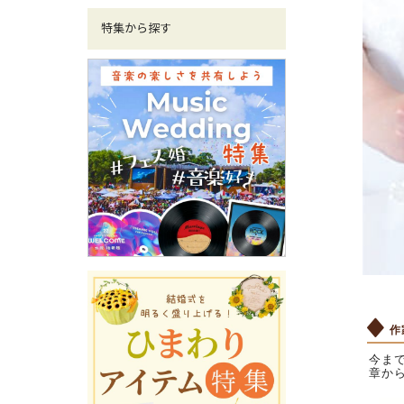
特集から探す
作
今ま
章か