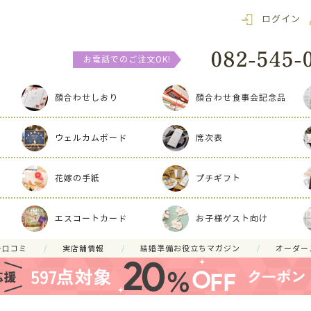
ログイン
お電話でのご注文OK!
顔合わせしおり
顔合わせ食事会記念品
ウェルカムボード
席次表
花嫁の手紙
プチギフト
エスコートカード
お子様ゲスト向け
ー口コミ
実店舗情報
結婚準備お役立ちマガジン
オーダー