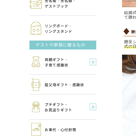
芳名帳・芳名録・
ゲストブック
結婚
て贈
リングボード・
リングスタンド
贈
贈呈
ゲストや家族に贈るもの
式の
両親ギフト・
子育て感謝状
祖父母ギフト・感謝状
プチギフト・
お見送りギフト
お車代・心付封筒