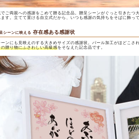
式でご両親への感謝をこめて贈る記念品。贈呈シーンがぐっと引きたつ
れます。立てて置ける自立式だから、いつも感謝の気持ちをそばに飾っ
存在感ある感謝状
呈シーンに映える
シーンにも見映えのする大きめサイズの感謝状。パール加工がほどこさ
日の贈り物にふさわしい高級感
をそなえた記念品です。