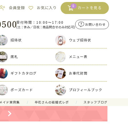
0
会員登録
お気に入り
カートを見る
受付時間：10:00〜17:00
お問い合わせ
(土：休み／日祝：商品問合せのみ対応可)
招待状
ウェブ招待状
席札
メニュー表
ギフトカタログ
お車代封筒
ポーズカード
プロフィールブック
メイド実例集
卒花さんの結婚式レポ
スタッフブログ