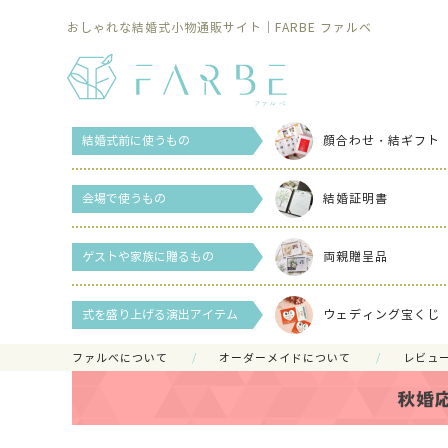
おしゃれな結婚式小物通販サイト｜FARBE ファルベ
結婚式前に使うもの
顔合わせ・結ギフト
会場で使うもの
結婚証明書
ゲストや家族に贈るもの
両親贈呈品
式を盛り上げる演出アイテム
ウェディング宝くじ
ファルべについて
オーダーメイドについて
レビュ