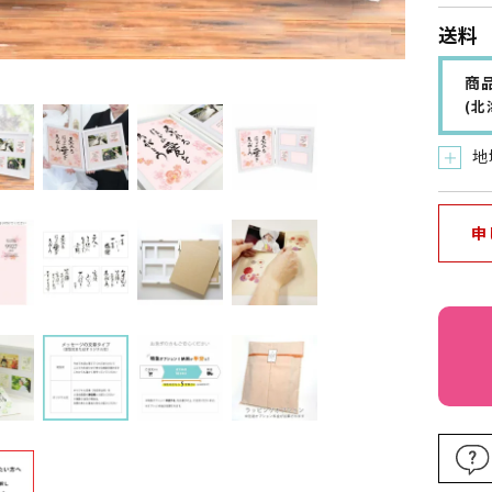
送料
商品
(
地
＋
申