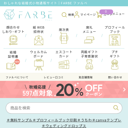
おしゃれな結婚式小物通販サイト｜FARBE ファルベ
0
検索
マイページ
カート
顔合わせ
紙 WEB
席礼
プロフィール
席次表
しおり･ギフト
招待状
メニュー
ブック
/
/
/
/
ウェルカム
エスコート
両親ギフト
プチ
結婚
ボード
カード
子育感謝状
ギフト
証明書
/
/
/
/
ファルべについて
レビュー口コミ
実店舗情報
問い合わせ
＃無料サンプル
＃プロフィールブック印刷
＃うちわ
＃canvaテンプレ
＃ウェディングドロップス