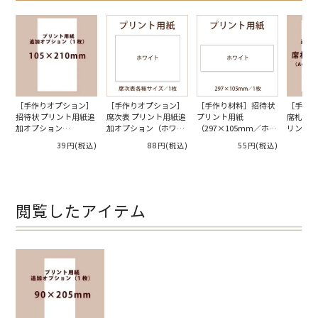
［手作りオプション］
［手作りオプション］
［手作り材料］招待状
［手作り
招待状 プリント用紙追
席次表 プリント用紙追
プリント用紙
席札用ミ
加オプション
加オプション（ホワイ
（297×105mm／ホワ
リント用
（105×210mm／ホワ
ト）（1枚）
イト）（1枚）
ョン（A
39円
(税込)
88円
(税込)
55円
(税込)
イト）（1枚）
イト）（
閲覧したアイテム