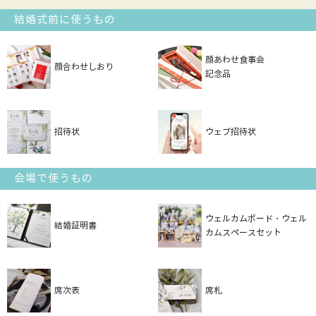
結婚式前に使うもの
顔あわせ食事会
顔合わせしおり
記念品
招待状
ウェブ招待状
会場で使うもの
ウェルカムボード・ウェル
結婚証明書
カムスペースセット
席次表
席札