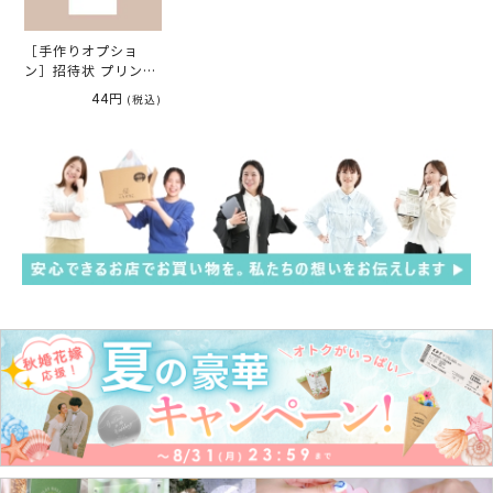
［手作りオプショ
ン］招待状 プリント
用紙追加オプション
44円
(税込)
（90×205mm／ホ
ワイト）（1枚）