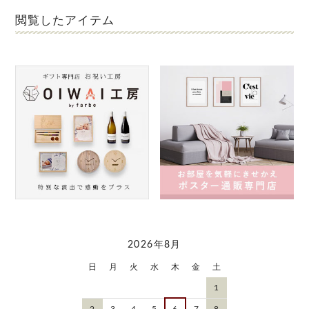
閲覧したアイテム
2026年8月
日
月
火
水
木
金
土
1
2
3
4
5
6
7
8