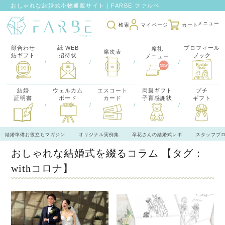
おしゃれな結婚式小物通販サイト｜FARBE ファルベ
検索
マイページ
カート
顔合わせ
紙 WEB
プロフィール
席礼
席次表
結ギフト
招待状
ブック
メニュー
/
/
/
/
結婚
ウェルカム
エスコート
両親ギフト
プチ
証明書
ボード
カード
子育感謝状
ギフト
/
/
/
/
結婚準備お役立ちマガジン
オリジナル実例集
卒花さんの結婚式レポ
スタッフブ
おしゃれな結婚式を綴るコラム
【タグ：
withコロナ】