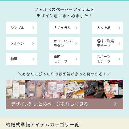
ファルべのペーパーアイテムを
デザイン別にまとめました！
シンプル
ナチュラル
大人上品
かっこいい・
趣味・職業
メルヘン
モダン
モチーフ
季節
スポーツ
和風
モチーフ
モチーフ
＼あなたにぴったりの雰囲気がきっと見つかる！／
結婚式準備アイテムカテゴリ一覧