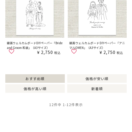
線画ウェルカムボードDIYペーパー「Bride
線画ウェルカムボードDIYペーパー「アニ
and Groom 和装」（A3サイズ）
マルOMEN」（A3サイズ）
¥
2,750
¥
2,750
税込
税込
おすすめ順
価格が安い順
価格が高い順
新着順
12
件中
1
-
12
件表示