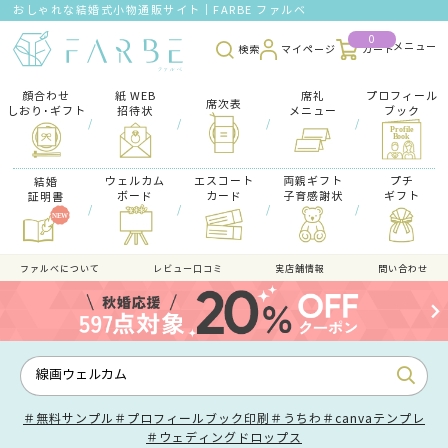
おしゃれな結婚式小物通販サイト｜FARBE ファルベ
0
検索
マイページ
カート
顔合わせ
紙 WEB
席礼
プロフィール
席次表
しおり･ギフト
招待状
メニュー
ブック
/
/
/
/
ウェルカム
エスコート
両親ギフト
プチ
結婚
ボード
カード
子育感謝状
ギフト
証明書
/
/
/
/
ファルべについて
レビュー口コミ
実店舗情報
問い合わせ
＃無料サンプル
＃プロフィールブック印刷
＃うちわ
＃canvaテンプレ
＃ウェディングドロップス