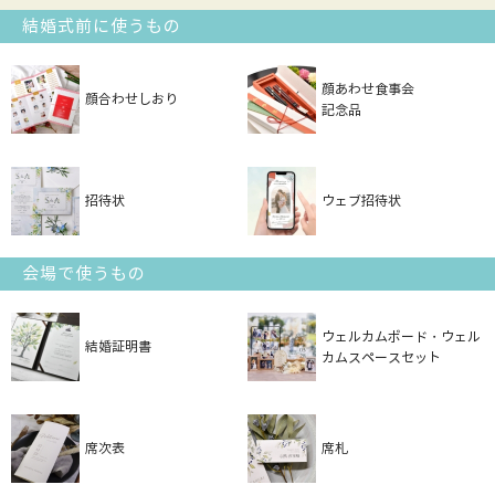
結婚式前に使うもの
顔あわせ食事会
顔合わせしおり
記念品
招待状
ウェブ招待状
会場で使うもの
ウェルカムボード・ウェル
結婚証明書
カムスペースセット
席次表
席札