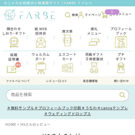
おしゃれな結婚式小物通販サイト｜FARBE ファルベ
0
検索
マイページ
カート
顔合わせ
紙 WEB
席礼
プロフィール
席次表
しおり･ギフト
招待状
メニュー
ブック
/
/
/
/
ウェルカム
エスコート
両親ギフト
プチ
結婚
ボード
カード
子育感謝状
ギフト
証明書
/
/
/
/
ファルべについて
レビュー口コミ
実店舗情報
問い合わせ
＃無料サンプル
＃プロフィールブック印刷
＃うちわ
＃canvaテンプレ
＃ウェディングドロップス
HOME
HSさんのレビュー