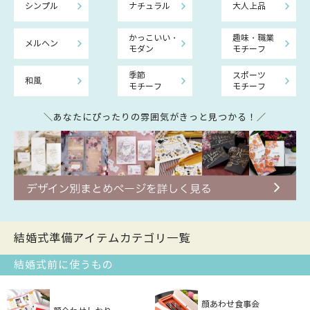
シンプル
ナチュラル
大人上品
かっこいい・
趣味・職業
メルヘン
モダン
モチーフ
季節
スポーツ
和風
モチーフ
モチーフ
＼あなたにぴったりの雰囲気がきっと見つかる！／
結婚式準備アイテムカテゴリ一覧
結婚式前に使うもの
顔あわせ食事会