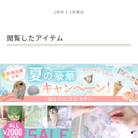
1
件中
1
-
1
件表示
閲覧したアイテム