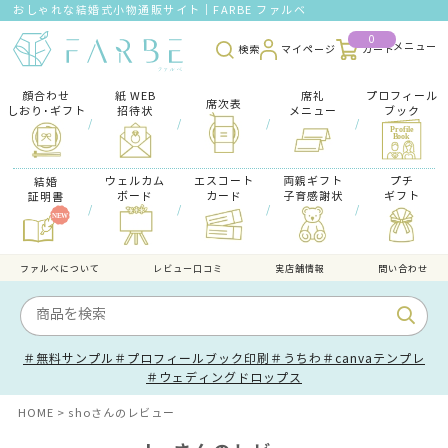
おしゃれな結婚式小物通販サイト｜FARBE ファルベ
0
検索
マイページ
カート
顔合わせ
紙 WEB
席礼
プロフィール
席次表
しおり･ギフト
招待状
メニュー
ブック
/
/
/
/
ウェルカム
エスコート
両親ギフト
プチ
結婚
ボード
カード
子育感謝状
ギフト
証明書
/
/
/
/
ファルべについて
レビュー口コミ
実店舗情報
問い合わせ
＃無料サンプル
＃プロフィールブック印刷
＃うちわ
＃canvaテンプレ
＃ウェディングドロップス
HOME
shoさんのレビュー