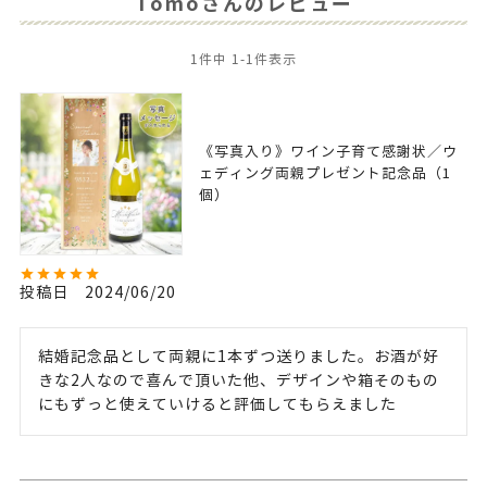
Tomoさんのレビュー
1
件中
1
-
1
件表示
《写真入り》ワイン子育て感謝状／ウ
ェディング両親プレゼント記念品（1
個）
投稿日
2024/06/20
結婚記念品として両親に1本ずつ送りました。お酒が好
きな2人なので喜んで頂いた他、デザインや箱そのもの
にもずっと使えていけると評価してもらえました