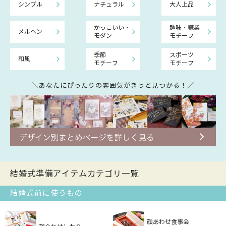
シンプル
ナチュラル
大人上品
かっこいい・
趣味・職業
メルヘン
モダン
モチーフ
季節
スポーツ
和風
モチーフ
モチーフ
＼あなたにぴったりの雰囲気がきっと見つかる！／
結婚式準備アイテムカテゴリ一覧
結婚式前に使うもの
顔あわせ食事会