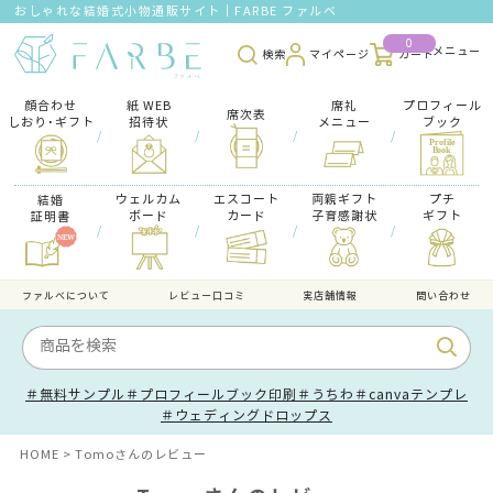
おしゃれな結婚式小物通販サイト｜FARBE ファルベ
0
検索
マイページ
カート
顔合わせ
紙 WEB
席礼
プロフィール
席次表
しおり･ギフト
招待状
メニュー
ブック
/
/
/
/
ウェルカム
エスコート
両親ギフト
プチ
結婚
ボード
カード
子育感謝状
ギフト
証明書
/
/
/
/
ファルべについて
レビュー口コミ
実店舗情報
問い合わせ
＃無料サンプル
＃プロフィールブック印刷
＃うちわ
＃canvaテンプレ
＃ウェディングドロップス
HOME
Tomoさんのレビュー