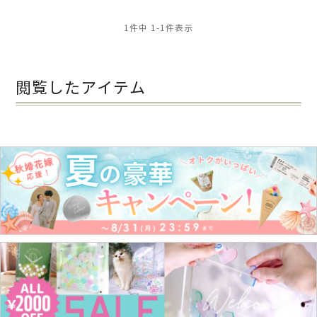
1
件中
1
-
1
件表示
閲覧したアイテム