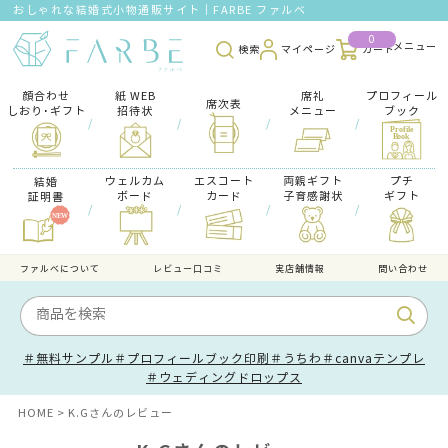
おしゃれな結婚式小物通販サイト｜FARBE ファルベ
0
検索
マイページ
カート
顔合わせ
紙 WEB
席礼
プロフィール
席次表
しおり･ギフト
招待状
メニュー
ブック
/
/
/
/
ウェルカム
エスコート
両親ギフト
プチ
結婚
ボード
カード
子育感謝状
ギフト
証明書
/
/
/
/
ファルべについて
レビュー口コミ
実店舗情報
問い合わせ
＃無料サンプル
＃プロフィールブック印刷
＃うちわ
＃canvaテンプレ
＃ウェディングドロップス
HOME
K.Gさんのレビュー