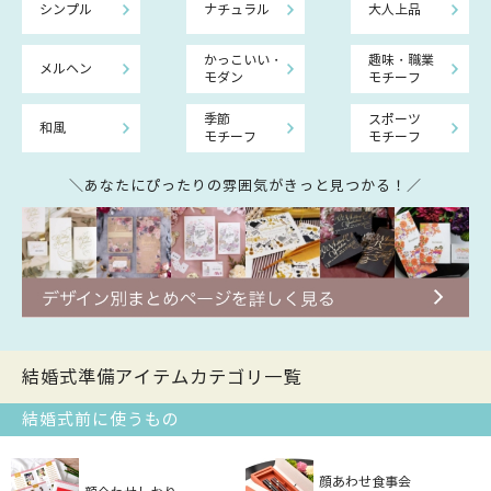
シンプル
ナチュラル
大人上品
かっこいい・
趣味・職業
メルヘン
モダン
モチーフ
季節
スポーツ
和風
モチーフ
モチーフ
＼あなたにぴったりの雰囲気がきっと見つかる！／
結婚式準備アイテムカテゴリ一覧
結婚式前に使うもの
顔あわせ食事会