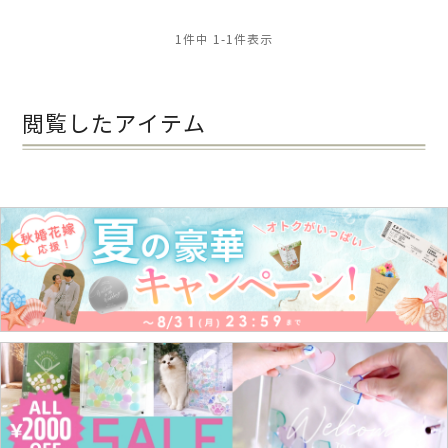
1
件中
1
-
1
件表示
閲覧したアイテム