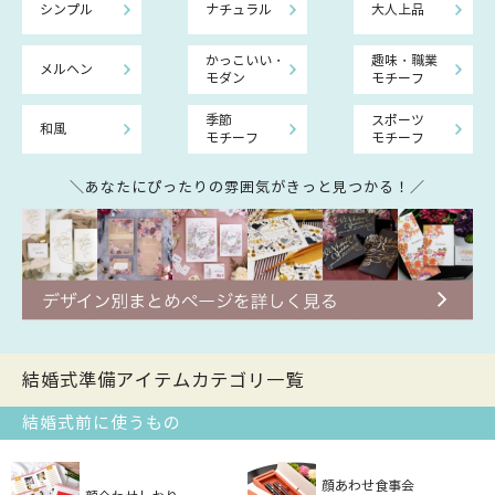
シンプル
ナチュラル
大人上品
かっこいい・
趣味・職業
メルヘン
モダン
モチーフ
季節
スポーツ
和風
モチーフ
モチーフ
＼あなたにぴったりの雰囲気がきっと見つかる！／
結婚式準備アイテムカテゴリ一覧
結婚式前に使うもの
顔あわせ食事会