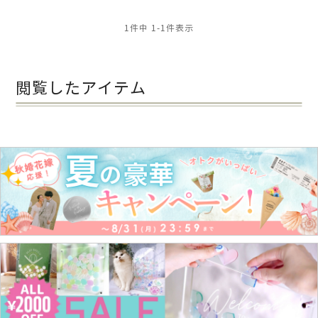
1
件中
1
-
1
件表示
閲覧したアイテム