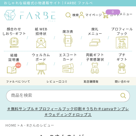
おしゃれな結婚式小物通販サイト｜FARBE ファルベ
0
検索
マイページ
カート
顔合わせ
紙 WEB
席礼
プロフィール
席次表
しおり･ギフト
招待状
メニュー
ブック
/
/
/
/
ウェルカム
エスコート
両親ギフト
プチ
結婚
ボード
カード
子育感謝状
ギフト
証明書
/
/
/
/
ファルべについて
レビュー口コミ
実店舗情報
問い合わせ
＃無料サンプル
＃プロフィールブック印刷
＃うちわ
＃canvaテンプレ
＃ウェディングドロップス
HOME
A・Rさんのレビュー