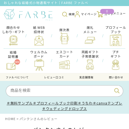
おしゃれな結婚式小物通販サイト｜FARBE ファルベ
0
検索
マイページ
カート
顔合わせ
紙 WEB
席礼
プロフィール
席次表
しおり･ギフト
招待状
メニュー
ブック
/
/
/
/
ウェルカム
エスコート
両親ギフト
プチ
結婚
ボード
カード
子育感謝状
ギフト
証明書
/
/
/
/
ファルべについて
レビュー口コミ
実店舗情報
問い合わせ
＃無料サンプル
＃プロフィールブック印刷
＃うちわ
＃canvaテンプレ
＃ウェディングドロップス
HOME
パンクンさんのレビュー