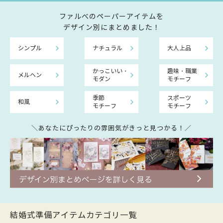
ファルべのペーパーアイテムを
デザイン別にまとめました！
シンプル
ナチュラル
大人上品
かっこいい・
趣味・職業
メルヘン
モダン
モチーフ
季節
スポーツ
和風
モチーフ
モチーフ
＼あなたにぴったりの雰囲気がきっと見つかる！／
結婚式準備アイテムカテゴリ一覧