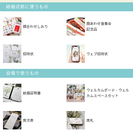
結婚式前に使うもの
顔あわせ食事会
顔合わせしおり
記念品
招待状
ウェブ招待状
会場で使うもの
ウェルカムボード・ウェル
結婚証明書
カムスペースセット
席次表
席札