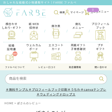
おしゃれな結婚式小物通販サイト｜FARBE ファルベ
0
検索
マイページ
カート
顔合わせ
紙 WEB
席礼
プロフィール
席次表
しおり･ギフト
招待状
メニュー
ブック
/
/
/
/
ウェルカム
エスコート
両親ギフト
プチ
結婚
ボード
カード
子育感謝状
ギフト
証明書
/
/
/
/
ファルべについて
レビュー口コミ
実店舗情報
問い合わせ
＃無料サンプル
＃プロフィールブック印刷
＃うちわ
＃canvaテンプレ
＃ウェディングドロップス
HOME
ぽさんのレビュー