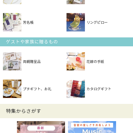
芳名帳
リングピロー
ゲストや家族に贈るもの
両親贈呈品
花嫁の手紙
プチギフト、お礼
カタログギフト
特集からさがす