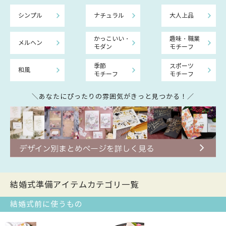
シンプル
ナチュラル
大人上品
かっこいい・
趣味・職業
メルヘン
モダン
モチーフ
季節
スポーツ
和風
モチーフ
モチーフ
＼あなたにぴったりの雰囲気がきっと見つかる！／
結婚式準備アイテムカテゴリ一覧
結婚式前に使うもの