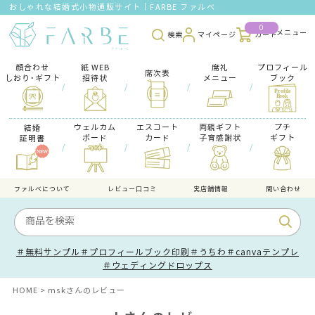
おしゃれな結婚式小物通販サイト｜FARBE ファルベ
0
検索
マイページ
カート
顔合わせ
紙 WEB
席礼
プロフィール
席次表
しおり･ギフト
招待状
メニュー
ブック
/
/
/
/
ウェルカム
エスコート
両親ギフト
プチ
結婚
ボード
カード
子育感謝状
ギフト
証明書
/
/
/
/
ファルべについて
レビュー口コミ
実店舗情報
問い合わせ
＃無料サンプル
＃プロフィールブック印刷
＃うちわ
＃canvaテンプレ
＃ウェディングドロップス
HOME
mskさんのレビュー