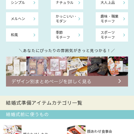
シンプル
ナチュラル
大人上品
かっこいい・
趣味・職業
メルヘン
モダン
モチーフ
季節
スポーツ
和風
モチーフ
モチーフ
＼あなたにぴったりの雰囲気がきっと見つかる！／
結婚式準備アイテムカテゴリ一覧
結婚式前に使うもの
顔あわせ食事会