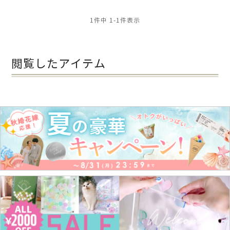
1
件中
1
-
1
件表示
閲覧したアイテム