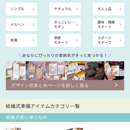
シンプル
ナチュラル
大人上品
かっこいい・
趣味・職業
メルヘン
モダン
モチーフ
季節
スポーツ
和風
モチーフ
モチーフ
＼あなたにぴったりの雰囲気がきっと見つかる！／
結婚式準備アイテムカテゴリ一覧
結婚式前に使うもの