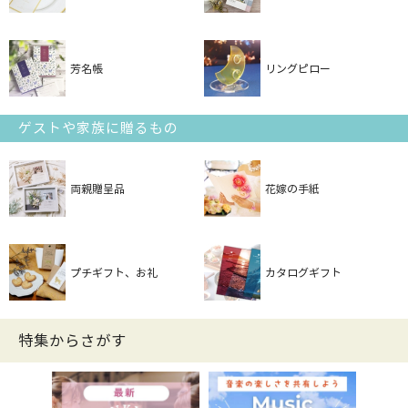
芳名帳
リングピロー
ゲストや家族に贈るもの
両親贈呈品
花嫁の手紙
プチギフト、お礼
カタログギフト
特集からさがす