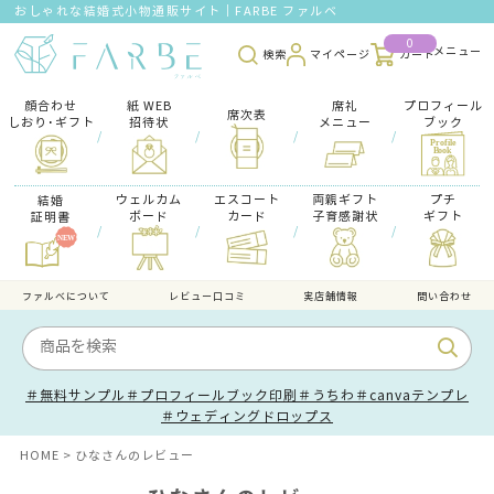
おしゃれな結婚式小物通販サイト｜FARBE ファルベ
0
検索
マイページ
カート
顔合わせ
紙 WEB
席礼
プロフィール
席次表
しおり･ギフト
招待状
メニュー
ブック
/
/
/
/
ウェルカム
エスコート
両親ギフト
プチ
結婚
ボード
カード
子育感謝状
ギフト
証明書
/
/
/
/
ファルべについて
レビュー口コミ
実店舗情報
問い合わせ
＃無料サンプル
＃プロフィールブック印刷
＃うちわ
＃canvaテンプレ
＃ウェディングドロップス
HOME
ひなさんのレビュー