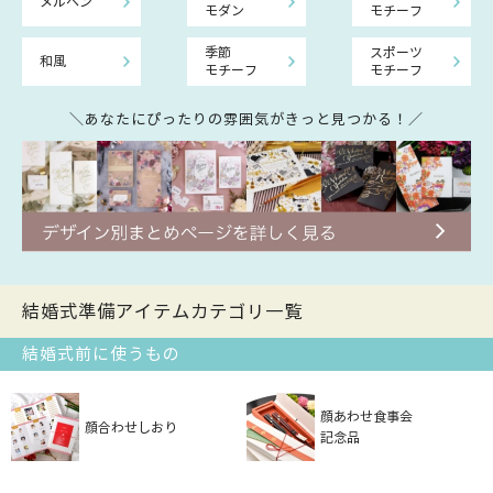
メルヘン
モダン
モチーフ
季節
スポーツ
和風
モチーフ
モチーフ
＼あなたにぴったりの雰囲気がきっと見つかる！／
結婚式準備アイテムカテゴリ一覧
結婚式前に使うもの
顔あわせ食事会
顔合わせしおり
記念品