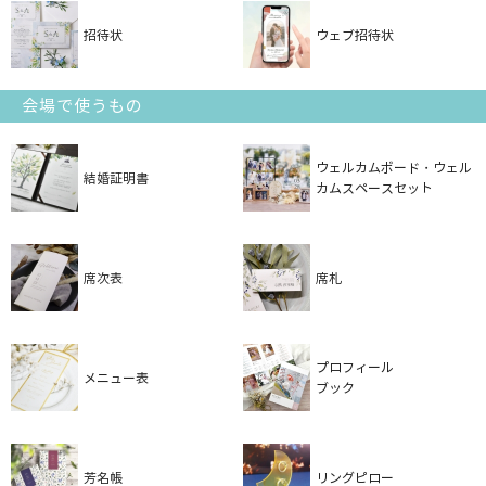
招待状
ウェブ招待状
会場で使うもの
ウェルカムボード・ウェル
結婚証明書
カムスペースセット
席次表
席札
プロフィール
メニュー表
ブック
芳名帳
リングピロー