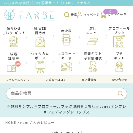
おしゃれな結婚式小物通販サイト｜FARBE ファルベ
0
検索
マイページ
カート
顔合わせ
紙 WEB
席礼
プロフィール
席次表
しおり･ギフト
招待状
メニュー
ブック
/
/
/
/
ウェルカム
エスコート
両親ギフト
プチ
結婚
ボード
カード
子育感謝状
ギフト
証明書
/
/
/
/
ファルべについて
レビュー口コミ
実店舗情報
問い合わせ
＃無料サンプル
＃プロフィールブック印刷
＃うちわ
＃canvaテンプレ
＃ウェディングドロップス
HOME
namiさんのレビュー