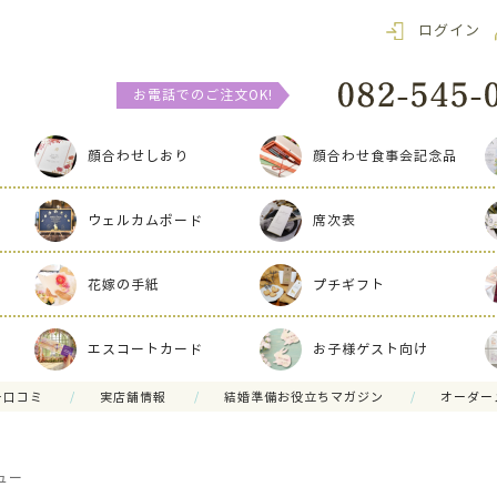
ログイン
お電話でのご注文OK!
顔合わせしおり
顔合わせ食事会記念品
ウェルカムボード
席次表
花嫁の手紙
プチギフト
エスコートカード
お子様ゲスト向け
ー口コミ
実店舗情報
結婚準備お役立ちマガジン
オーダー
ュー