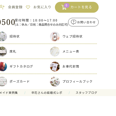
0
会員登録
お気に入り
カートを見る
受付時間：10:00〜17:00
お問い合わせ
(土：休み／日祝：商品問合せのみ対応可)
招待状
ウェブ招待状
席札
メニュー表
ギフトカタログ
お車代封筒
ポーズカード
プロフィールブック
メイド実例集
卒花さんの結婚式レポ
スタッフブログ