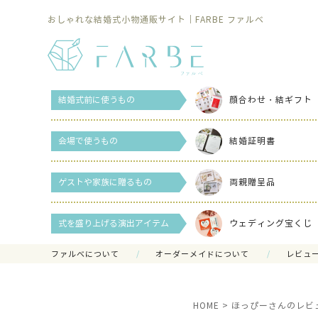
おしゃれな結婚式小物通販サイト｜FARBE ファルベ
結婚式前に使うもの
顔合わせ・結ギフト
会場で使うもの
結婚証明書
ゲストや家族に贈るもの
両親贈呈品
式を盛り上げる演出アイテム
ウェディング宝くじ
ファルべについて
オーダーメイドについて
レビュ
HOME
ほっぴーさんのレビ