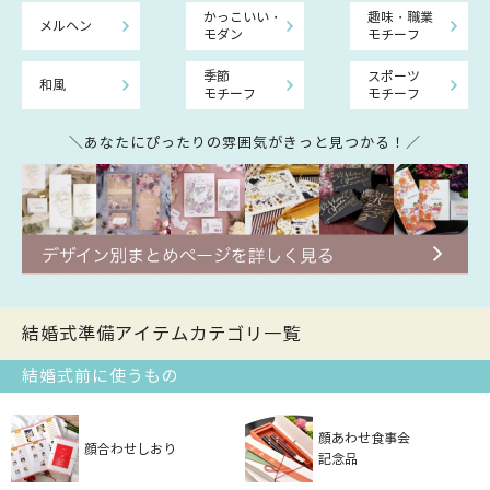
かっこいい・
趣味・職業
メルヘン
モダン
モチーフ
季節
スポーツ
和風
モチーフ
モチーフ
＼あなたにぴったりの雰囲気がきっと見つかる！／
結婚式準備アイテムカテゴリ一覧
結婚式前に使うもの
顔あわせ食事会
顔合わせしおり
記念品