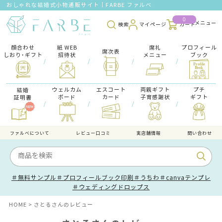
おしゃれな結婚式小物通販サイト｜FARBE ファルベ
0
検索
マイページ
カート
顔合わせ
紙 WEB
席礼
プロフィール
席次表
しおり･ギフト
招待状
メニュー
ブック
/
/
/
/
ウェルカム
エスコート
両親ギフト
プチ
結婚
ボード
カード
子育感謝状
ギフト
証明書
/
/
/
/
ファルべについて
レビュー口コミ
実店舗情報
問い合わせ
＃無料サンプル
＃プロフィールブック印刷
＃うちわ
＃canvaテンプレ
＃ウェディングドロップス
HOME
さとるさんのレビュー