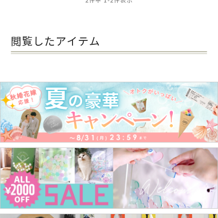
2
件中
1
-
2
件表示
閲覧したアイテム