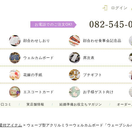
ログイン
お電話でのご注文OK!
顔合わせしおり
顔合わせ食事会記念品
ウェルカムボード
席次表
花嫁の手紙
プチギフト
エスコートカード
お子様ゲスト向け
ー口コミ
実店舗情報
結婚準備お役立ちマガジン
オーダー
受付アイテム
ウェーブ型アクリルミラーウェルカムボード「ウェーブシル