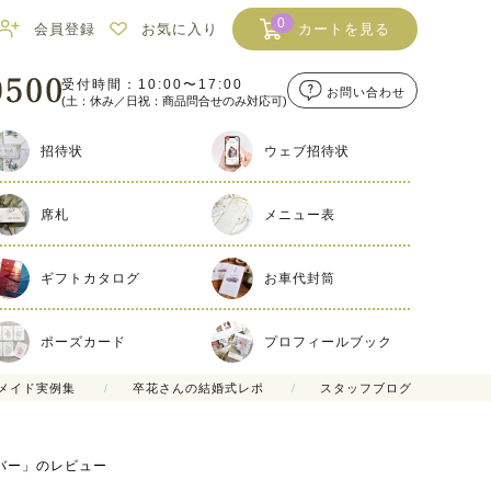
0
会員登録
お気に入り
カートを見る
受付時間：10:00〜17:00
お問い合わせ
(土：休み／日祝：商品問合せのみ対応可)
招待状
ウェブ招待状
席札
メニュー表
ギフトカタログ
お車代封筒
ポーズカード
プロフィールブック
メイド実例集
卒花さんの結婚式レポ
スタッフブログ
バー」のレビュー