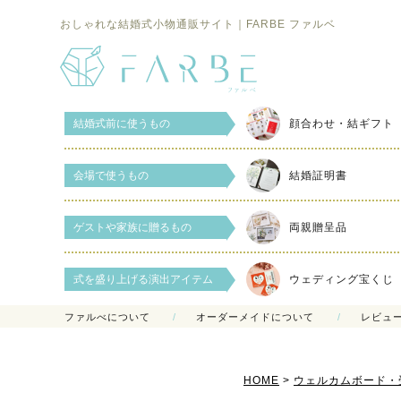
おしゃれな結婚式小物通販サイト｜FARBE ファルベ
結婚式前に使うもの
顔合わせ・結ギフト
会場で使うもの
結婚証明書
ゲストや家族に贈るもの
両親贈呈品
式を盛り上げる演出アイテム
ウェディング宝くじ
ファルべについて
オーダーメイドについて
レビュ
HOME
ウェルカムボード・