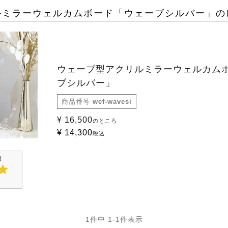
ルミラーウェルカムボード「ウェーブシルバー」の
ウェーブ型アクリルミラーウェルカム
ブシルバー」
商品番号
wef-wavesi
¥
16,500
のところ
¥
14,300
税込
1
件中
1
-
1
件表示