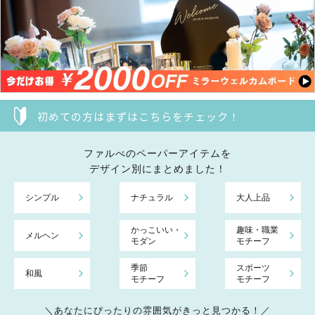
初めての方はまずはこちらをチェック！
ファルべのペーパーアイテムを
デザイン別にまとめました！
シンプル
ナチュラル
大人上品
かっこいい・
趣味・職業
メルヘン
モダン
モチーフ
季節
スポーツ
和風
モチーフ
モチーフ
＼あなたにぴったりの雰囲気がきっと見つかる！／