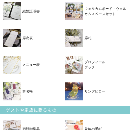
ウェルカムボード・ウェル
結婚証明書
カムスペースセット
席次表
席札
プロフィール
メニュー表
ブック
芳名帳
リングピロー
ゲストや家族に贈るもの
両親贈呈品
花嫁の手紙