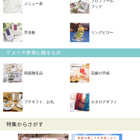
プロフィール
メニュー表
ブック
芳名帳
リングピロー
ゲストや家族に贈るもの
両親贈呈品
花嫁の手紙
プチギフト、お礼
カタログギフト
特集からさがす