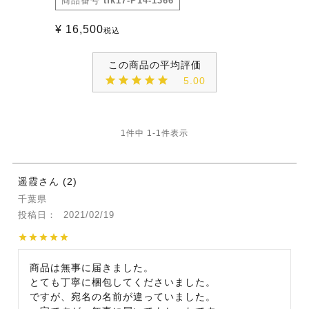
商品番号
tfk17-P14-1366
¥
16,500
税込
5.00
1
件中
1
-
1
件表示
遥霞
2
千葉県
投稿日
2021/02/19
商品は無事に届きました。

とても丁寧に梱包してくださいました。

ですが、宛名の名前が違っていました。
