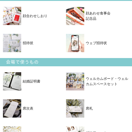
顔あわせ食事会
顔合わせしおり
記念品
招待状
ウェブ招待状
会場で使うもの
ウェルカムボード・ウェル
結婚証明書
カムスペースセット
席次表
席札