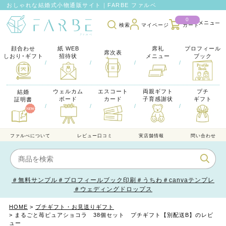
おしゃれな結婚式小物通販サイト｜FARBE ファルベ
0
検索
カート
マイページ
顔合わせ
紙 WEB
席礼
プロフィール
席次表
しおり･ギフト
招待状
メニュー
ブック
/
/
/
/
ウェルカム
エスコート
両親ギフト
プチ
結婚
ボード
カード
子育感謝状
ギフト
証明書
/
/
/
/
ファルべについて
レビュー口コミ
実店舗情報
問い合わせ
＃無料サンプル
＃プロフィールブック印刷
＃うちわ
＃canvaテンプレ
＃ウェディングドロップス
HOME
プチギフト・お見送りギフト
まるごと苺ピュアショコラ 38個セット プチギフト【別配送B】のレビ
ュー