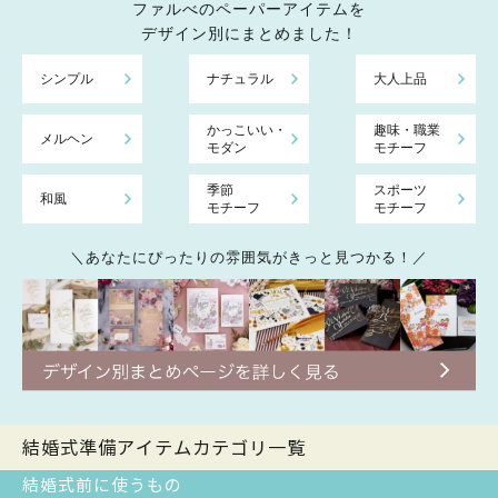
ファルべのペーパーアイテムを
デザイン別にまとめました！
シンプル
ナチュラル
大人上品
かっこいい・
趣味・職業
メルヘン
モダン
モチーフ
季節
スポーツ
和風
モチーフ
モチーフ
＼あなたにぴったりの雰囲気がきっと見つかる！／
結婚式準備アイテムカテゴリ一覧
結婚式前に使うもの