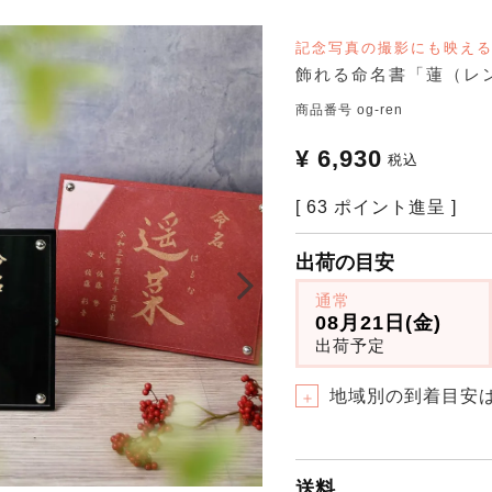
記念写真の撮影にも映え
飾れる命名書「蓮（レ
商品番号
og-ren
¥
6,930
税込
[
63
ポイント進呈 ]
出荷の目安
通常
08月21日(金)
出荷予定
地域別の到着目安
＋
送料