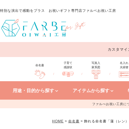
特別な演出で感動をプラス
お祝いギフト専門店ファルベお祝い工房
カスタマイ
子育て
写真入
名入れ
命名書
感謝状
家系図
夫婦箸
/
/
/
用途・目的から探す
アイテムから探す
ファルべお祝い工房に
HOME
命名書
飾れる命名書「蓮（レン）