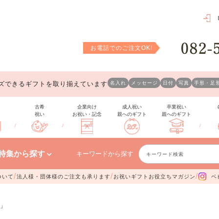
お電話でのご注文OK!
ズできるギフトを取り揃えています
名入れ
メッセージ
日付
写真
手形・足
古希
企業向け
成人祝い
卒業祝い
祝い
お祝い・記念
親へのギフト
親へのギフト
/
/
/
特集から探す
キーワードから探す
/
/
/
ついて
法人様・団体様のご注文も承ります
お祝いギフトお役立ちマガジン
ベ
」