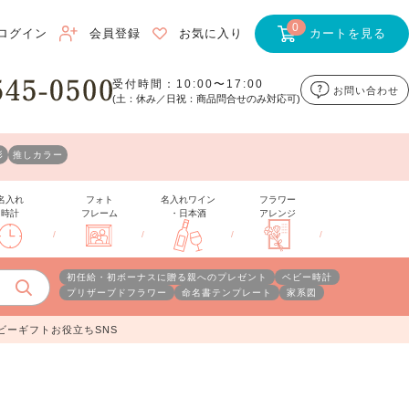
0
ログイン
会員登録
お気に入り
カートを見る
受付時間：10:00〜17:00
お問い合わせ
(土：休み／日祝：商品問合せのみ対応可)
形
推しカラー
名入れ
フォト
名入れワイン
フラワー
時計
フレーム
・日本酒
アレンジ
/
/
/
/
初任給・初ボーナスに贈る親へのプレゼント
ベビー時計
プリザーブドフラワー
命名書テンプレート
家系図
ビーギフトお役立ちSNS