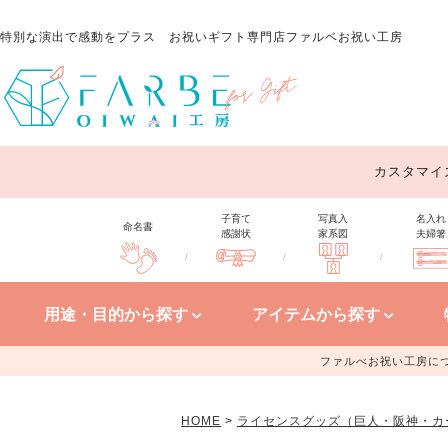
特別な演出で感動をプラス
お祝いギフト専門店ファルベお祝い工房
カスタマイ
子育て
写真入
名入れ
命名書
感謝状
家系図
夫婦箸
/
/
/
用途・目的から探す
アイテムから探す
ファルべお祝い工房に
HOME
ライセンスグッズ（巨人・阪神・カ