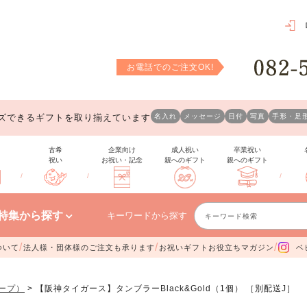
お電話でのご注文OK!
ズできるギフトを取り揃えています
名入れ
メッセージ
日付
写真
手形・足
古希
企業向け
成人祝い
卒業祝い
祝い
お祝い・記念
親へのギフト
親へのギフト
/
/
/
特集から探す
キーワードから探す
/
/
/
ついて
法人様・団体様のご注文も承ります
お祝いギフトお役立ちマガジン
ベ
ープ）
【阪神タイガース】タンブラーBlack&Gold（1個） ［別配送J］