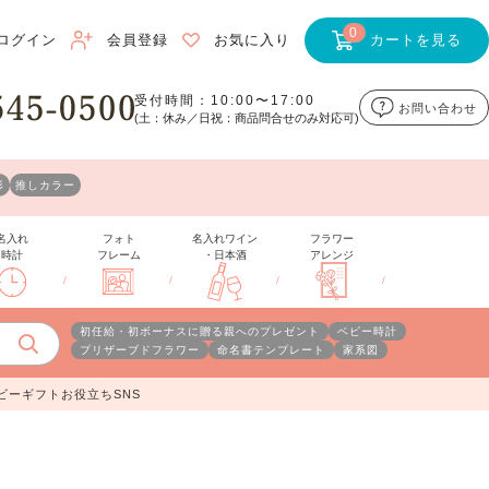
0
ログイン
会員登録
お気に入り
カートを見る
受付時間：10:00〜17:00
お問い合わせ
(土：休み／日祝：商品問合せのみ対応可)
形
推しカラー
名入れ
フォト
名入れワイン
フラワー
時計
フレーム
・日本酒
アレンジ
/
/
/
/
初任給・初ボーナスに贈る親へのプレゼント
ベビー時計
プリザーブドフラワー
命名書テンプレート
家系図
ビーギフトお役立ちSNS