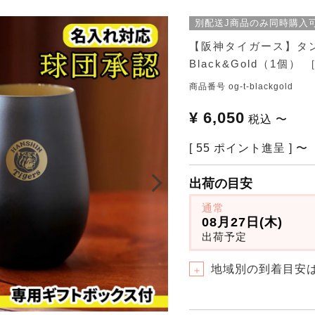
別配送J商品のみ同時購入
【阪神タイガース】タ
Black&Gold（1個）
商品番号
og-t-blackgold
¥
6,050
税込
〜
[
55
ポイント進呈 ]
〜
出荷の目安
通常
08月27日(木)
出荷予定
地域別の到着目安
＋