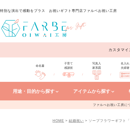
特別な演出で感動をプラス
お祝いギフト専門店ファルベお祝い工房
カスタマイ
子育て
写真入
名入れ
命名書
感謝状
家系図
夫婦箸
/
/
/
用途・目的から探す
アイテムから探す
ファルべお祝い工房に
HOME
結婚祝い
ソープフラワーギフト「