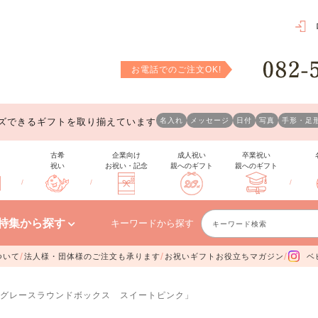
お電話でのご注文OK!
ズできるギフトを取り揃えています
名入れ
メッセージ
日付
写真
手形・足
古希
企業向け
成人祝い
卒業祝い
祝い
お祝い・記念
親へのギフト
親へのギフト
/
/
/
特集から探す
キーワードから探す
/
/
/
ついて
法人様・団体様のご注文も承ります
お祝いギフトお役立ちマガジン
ベ
グレースラウンドボックス スイートピンク」