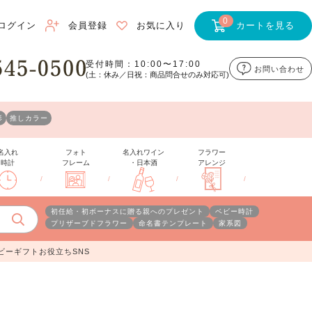
0
ログイン
会員登録
お気に入り
カートを見る
受付時間：10:00〜17:00
お問い合わせ
(土：休み／日祝：商品問合せのみ対応可)
形
推しカラー
名入れ
フォト
名入れワイン
フラワー
時計
フレーム
・日本酒
アレンジ
/
/
/
/
初任給・初ボーナスに贈る親へのプレゼント
ベビー時計
プリザーブドフラワー
命名書テンプレート
家系図
ビーギフトお役立ちSNS