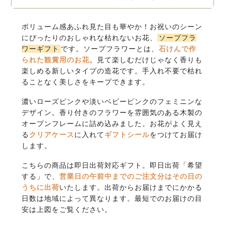
ボリューム感あふれ見た目も華やか！お祝いのシーン
にぴったりのおしゃれな枯れないお花、
ソープフラ
ワーギフト
です。ソープフラワーとは、
石けんで作
られた観賞用のお花
。見て楽しむだけじゃなく香りも
楽しめる新しいタイプの造花です。手入れ不要で枯れ
ることなく美しさをキープできます。
濃いローズピンクや淡いベビーピンクのフェミニンな
デザイン。香り付きのフラワーを雰囲気のある木製の
オープンフレームに詰め込みました。お花がよく見え
る
クリアケース
に入れて
ギフトシール
をつけてお届け
します。
こちらの商品は即日出荷対応ギフト。即日出荷「希望
する」で、
営業日の午前中までのご注文分はその日の
うちに出荷
いたします。出荷からお届けまでにかかる
日数は地域によって異なります。最短でのお届けの目
安は上図をご覧ください。