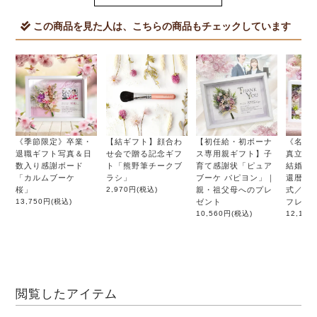
この商品を見た人は、こちらの商品もチェックしています
《季節限定》卒業・
【結ギフト】顔合わ
【初任給・初ボーナ
《名入
退職ギフト写真＆日
せ会で贈る記念ギフ
ス専用親ギフト】子
真立て
数入り感謝ボード
ト「熊野筆チークブ
育て感謝状「ピュア
結婚祝
「カルムブーケ
ラシ」
ブーケ パピヨン」｜
還暦・
桜」
2,970円
(税込)
親・祖父母へのプレ
式／フ
13,750円
(税込)
ゼント
フレー
10,560円
(税込)
12,100
閲覧したアイテム