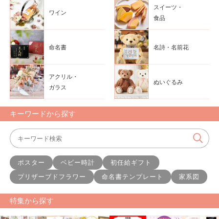
スイーツ・
ワイン
食品
命名書
名詩・名前花
アクリル・
ぬいぐるみ
ガラス
キーワードから探す
ポスター
ベビー時計
初任給ギフト
プリザーブドフラワー
命名書テンプレート
家系図
特集から探す