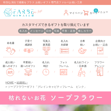
特別な演出で感動をプラス お祝いギフト専門店ファルベお祝い工房
0
マイページ
カート
カスタマイズできるギフトを取り揃えています
名入れ
メッセージ
日付
写真
手形・足形
推しカラー
子育て
写真入
名入れ
古希
企業向け
命名書
感謝状
家系図
夫婦箸
祝い
お祝い・記念
/
/
/
/
/
成人祝い
卒業祝い
名入れ
フォト
名入れワイン
フラワー
親へのギフト
親へのギフト
時計
フレーム
・日本酒
アレンジ
/
/
/
/
/
/
HOME
結婚祝い
ソープフラワーギフト「グレインキャビティフレーム ピンク」