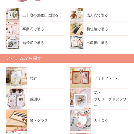
二十歳の誕生日に贈る
成人式で贈る
卒業式で贈る
初任給で贈る
結婚式で贈る
出産後に贈る
アイテムから探す
時計
フォトフレーム
花・
感謝状
プリザーブドフラワ
ー
箸・グラス
カタログ